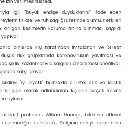
 izin verilmesini istedi.
rıyla ilgili "büyük endişe duyduklarını" ifade eden
eylerin fiziksel ve ruh sağlığı üzerinde olumsuz etkileri
 kırılgan kesimlerin koruma altına alınması, sağlıklı
 yapıyor.
nra binlerce kişi tarafından imzalanan ve 'Great
, düşük risk gruplarında koronavirüsün yayılması ve
ğışıklık kazanmasıyla salgının dindirilmesi öneriliyor.
lerle karşı çıkıyor:
diriyi "iyi niyetli" bulmakla birlikte, etik ve lojistik
e kırılgan olarak adlandırılan kişilerin birçok kesimi
ni söylüyor.
alıklar) profesörü William Hanage, bildirinin kitlesel
önermediğini belirterek, "Salgının dolaylı zararlarına