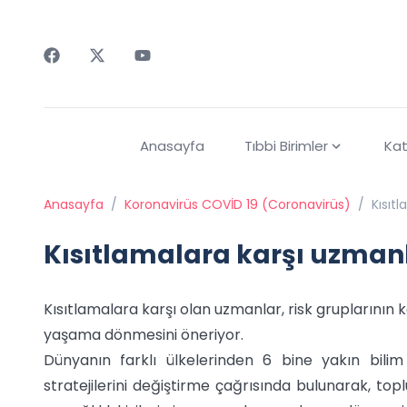
Faceebok
Twitter
Youtube
Anasayfa
Tıbbi Birimler
Kat
Anasayfa
/
Koronavirüs COVİD 19 (Coronavirüs)
/
Kısıt
Kısıtlamalara karşı uzman
Kısıtlamalara karşı olan uzmanlar, risk gruplarının
yaşama dönmesini öneriyor.
Dünyanın farklı ülkelerinden 6 bine yakın bili
stratejilerini değiştirme çağrısında bulunarak, to