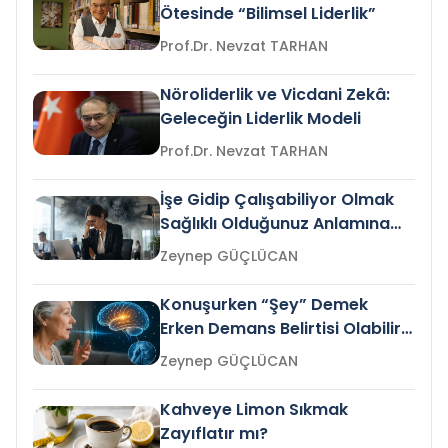
Ötesinde “Bilimsel Liderlik”
Prof.Dr. Nevzat TARHAN
Nöroliderlik ve Vicdani Zekâ:
Geleceğin Liderlik Modeli
Prof.Dr. Nevzat TARHAN
İşe Gidip Çalışabiliyor Olmak
Sağlıklı Olduğunuz Anlamına
Gelir mi?
Zeynep GÜÇLÜCAN
Konuşurken “Şey” Demek
Erken Demans Belirtisi Olabilir
mi?
Zeynep GÜÇLÜCAN
Kahveye Limon Sıkmak
Zayıflatır mı?