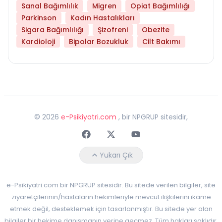
Sanal Bağımlılık
Migren
Opiat Bağımlılığı
Parkinson
Kadın Hastalıkları
Sigara Bağımlılığı
Şizofreni
Obezite
Kardioloji
Bipolar Bozukluk
Cilt Bakımı
©
2026
e-Psikiyatri.com
, bir NPGRUP sitesidir,
Faceebok
Twitter
Youtube
Yukarı Çık
e-Psikiyatri.com bir NPGRUP sitesidir. Bu sitede verilen bilgiler, site
ziyaretçilerinin/hastaların hekimleriyle mevcut ilişkilerini ikame
etmek değil, desteklemek için tasarlanmıştır. Bu sitede yer alan
bilgiler bir hekime danışmanın yerine geçmez. Tüm hakları saklıdır.