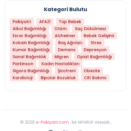
Kategori Bulutu
Psikiyatri
AFAZİ
Tüp Bebek
Alkol Bağımlılığı
Otizm
Saç Dökülmesi
Esrar Bağımlılığı
Alzheimer
Bebek Gelişimi
Kokain Bağımlılığı
Baş Ağrıları
Stres
Kumar Bağımlılığı
Demans
Depresyon
Sanal Bağımlılık
Migren
Opiat Bağımlılığı
Parkinson
Kadın Hastalıkları
Sigara Bağımlılığı
Şizofreni
Obezite
Kardioloji
Bipolar Bozukluk
Cilt Bakımı
©
2026
e-Psikiyatri.com
, bir NPGRUP sitesidir,