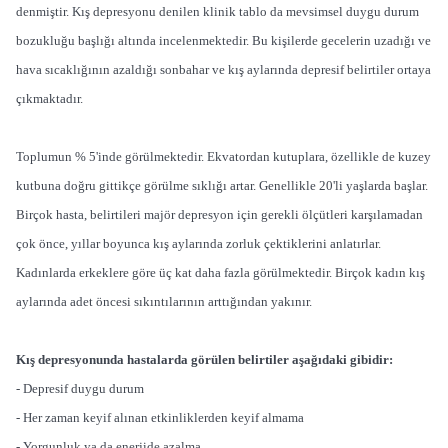
denmiştir. Kış depresyonu denilen klinik tablo da mevsimsel duygu durum
bozukluğu başlığı altında incelenmektedir. Bu kişilerde gecelerin uzadığı ve
hava sıcaklığının azaldığı sonbahar ve kış aylarında depresif belirtiler ortaya
çıkmaktadır.
Toplumun % 5'inde görülmektedir. Ekvatordan kutuplara, özellikle de kuzey
kutbuna doğru gittikçe görülme sıklığı artar. Genellikle 20'li yaşlarda başlar.
Birçok hasta, belirtileri majör depresyon için gerekli ölçütleri karşılamadan
çok önce, yıllar boyunca kış aylarında zorluk çektiklerini anlatırlar.
Kadınlarda erkeklere göre üç kat daha fazla görülmektedir. Birçok kadın kış
aylarında adet öncesi sıkıntılarının arttığından yakınır.
Kış depresyonunda hastalarda görülen belirtiler aşağıdaki gibidir:
- Depresif duygu durum
- Her zaman keyif alınan etkinliklerden keyif almama
- Yorgunluk ya da enerjide azalma