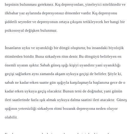
hepsinin bulunması gerekmez. Kış depresyonları, yineleyici niteliktedir ve
ilkbahar yaz aylarında depresyonsuz dönemler vardır. Kış depresyonu
şiddetli seyreder ve depresyonun ortaya çıkışını tetikleyecek her hangi bir
psikososyal değişken bulunmaz.
İnsanların uyku ve uyanıklığı bir döngü oluşturur, bu insandaki biyolojik
ritimlerden biridir. Buna sirkadyen ritm denir. Bu döngüyü belirleyen en
önemli uyaran ışıktır. Sabah güneş ışığı kişiyi uyandırır yani uyanıklığı
geçişi sağlarken aynı zamanda akşam uykuya geçişi de belirler. Şöyle ki,
sabah ne kadar erken saatte gün ışığıyla karşılaşmayla başlanırsa gece de o
kadar erken uykuya geçiş olacaktır. Bunun tersi de doğrudur, yani günün
ileri saatlerinde fazla ışık almak uykuya dalma saatini ileri atacaktır. Güneş
ışığının yetersizliği sirkadyen ritmi bozarak depresyona neden oluyor
olabilir.