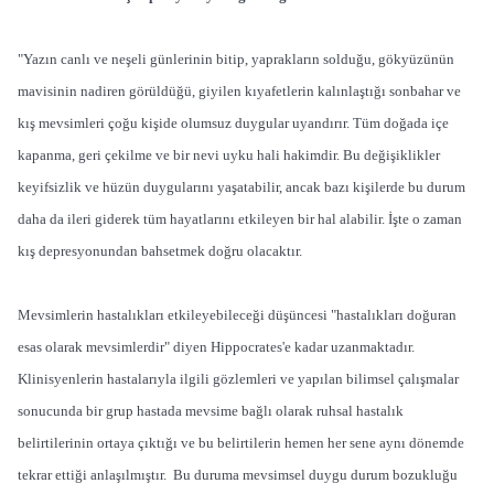
"Yazın canlı ve neşeli günlerinin bitip, yaprakların solduğu, gökyüzünün
mavisinin nadiren görüldüğü, giyilen kıyafetlerin kalınlaştığı sonbahar ve
kış mevsimleri çoğu kişide olumsuz duygular uyandırır. Tüm doğada içe
kapanma, geri çekilme ve bir nevi uyku hali hakimdir. Bu değişiklikler
keyifsizlik ve hüzün duygularını yaşatabilir, ancak bazı kişilerde bu durum
daha da ileri giderek tüm hayatlarını etkileyen bir hal alabilir. İşte o zaman
kış depresyonundan bahsetmek doğru olacaktır.
Mevsimlerin hastalıkları etkileyebileceği düşüncesi "hastalıkları doğuran
esas olarak mevsimlerdir" diyen Hippocrates'e kadar uzanmaktadır.
Klinisyenlerin hastalarıyla ilgili gözlemleri ve yapılan bilimsel çalışmalar
sonucunda bir grup hastada mevsime bağlı olarak ruhsal hastalık
belirtilerinin ortaya çıktığı ve bu belirtilerin hemen her sene aynı dönemde
tekrar ettiği anlaşılmıştır. Bu duruma mevsimsel duygu durum bozukluğu