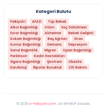
Kategori Bulutu
Psikiyatri
AFAZİ
Tüp Bebek
Alkol Bağımlılığı
Otizm
Saç Dökülmesi
Esrar Bağımlılığı
Alzheimer
Bebek Gelişimi
Kokain Bağımlılığı
Baş Ağrıları
Stres
Kumar Bağımlılığı
Demans
Depresyon
Sanal Bağımlılık
Migren
Opiat Bağımlılığı
Parkinson
Kadın Hastalıkları
Sigara Bağımlılığı
Şizofreni
Obezite
Kardioloji
Bipolar Bozukluk
Cilt Bakımı
©
2026
e-Psikiyatri.com
, bir NPGRUP sitesidir,