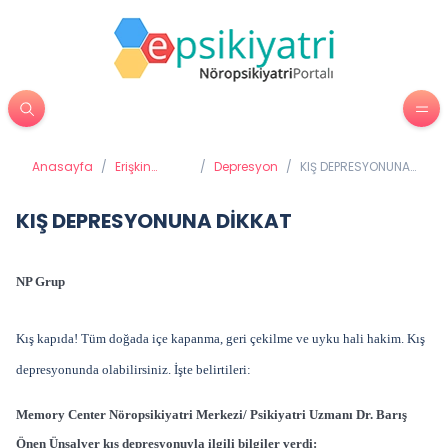
Anasayfa
/
Erişkin
/
Depresyon
/
KIŞ DEPRESYONUNA
Psikiyatrisi
DİKKAT
KIŞ DEPRESYONUNA DİKKAT
NP Grup
Kış kapıda! Tüm doğada içe kapanma, geri çekilme ve uyku hali hakim. Kış
depresyonunda olabilirsiniz. İşte belirtileri:
Memory Center Nöropsikiyatri Merkezi/ Psikiyatri Uzmanı Dr. Barış
Önen Ünsalver kış depresyonuyla ilgili bilgiler verdi: