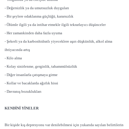
- Değersizlik ya da umutsuzluk duyguları
- Bir şeylere odaklanma güçlüğü, kararsızlık
- Ölümle ilgili ya da intihar etmekle ilgili tekrarlayıcı düşünceler
- Her zamankinden daha fazla uyuma
- Şekerli ya da karbonhidratlı yiyeceklere aşırı düşkünlük, alkol alma
ihtiyacında artış
- Kilo alma
- Kolay sinirlenme, gerginlik, tahammülsüzlük
- Diğer insanlarla çatışmaya girme
- Kollar ve bacaklarda ağırlık hissi
- Davranış bozuklukları
KENDİNİ YİNELER
Bir kişide kış depresyonu var denilebilmesi için yukarıda sayılan belirtilerin