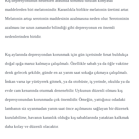
Kış depresyonunun nedenleri arasında sorumlu tutulan kimyasal
maddelerden biri melatonindir. Karanlıkla birlikte melatonin üretimi artar.
Melatonin artışı serotonin maddesinin azalmasına neden olur. Serotoninin
azalması ise uzun zamandır bilindiği gibi depresyonun en önemli
nedenlerinden biridir.
Kış aylarında depresyondan korunmak için gün içerisinde fırsat buldukça
doğal ışığa maruz kalmaya çalışılmalı. Özellikle sabah ya da öğle vaktine
denk gelecek şekilde, günde en az yarım saat sokağa çıkmaya çalışılmalı.
İmkan varsa işe yürüyerek gitmek, ya da otobüste, iş yerinde, okulda ya da
evde cam kenarında oturmak denenebilir. Uykunun düzenli olması kış
depresyonundan korunmada çok önemlidir. Örneğin, yattığınız odadaki
lambanın siz uyanmadan yarım saat önce açılmasını sağlayan bir düzenek
kurulabilirse, havanın karanlık olduğu kış sabahlarında yataktan kalkmak
daha kolay ve düzenli olacaktır.