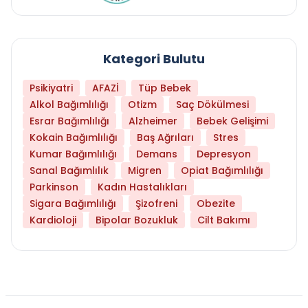
Kategori Bulutu
Psikiyatri
AFAZİ
Tüp Bebek
Alkol Bağımlılığı
Otizm
Saç Dökülmesi
Esrar Bağımlılığı
Alzheimer
Bebek Gelişimi
Kokain Bağımlılığı
Baş Ağrıları
Stres
Kumar Bağımlılığı
Demans
Depresyon
Sanal Bağımlılık
Migren
Opiat Bağımlılığı
Parkinson
Kadın Hastalıkları
Sigara Bağımlılığı
Şizofreni
Obezite
Kardioloji
Bipolar Bozukluk
Cilt Bakımı