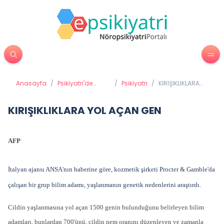
Anasayfa
/
Psikiyatri'de
/
Psikiyatri
/
KIRIŞIKLIKLARA
Tedavi
YOL AÇAN GEN
Yöntemleri
KIRIŞIKLIKLARA YOL AÇAN GEN
AFP
İtalyan ajansı ANSA'nın haberine göre, kozmetik şirketi Procter & Gamble'da
çalışan bir grup bilim adamı, yaşlanmanın genetik nedenlerini araştırdı.
Cildin yaşlanmasına yol açan 1500 genin bulunduğunu belirleyen bilim
adamları, bunlardan 700'ünü, cildin nem oranını düzenleyen ve zamanla