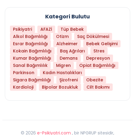
Kategori Bulutu
Psikiyatri
AFAZİ
Tüp Bebek
Alkol Bağımlılığı
Otizm
Saç Dökülmesi
Esrar Bağımlılığı
Alzheimer
Bebek Gelişimi
Kokain Bağımlılığı
Baş Ağrıları
Stres
Kumar Bağımlılığı
Demans
Depresyon
Sanal Bağımlılık
Migren
Opiat Bağımlılığı
Parkinson
Kadın Hastalıkları
Sigara Bağımlılığı
Şizofreni
Obezite
Kardioloji
Bipolar Bozukluk
Cilt Bakımı
©
2026
e-Psikiyatri.com
, bir NPGRUP sitesidir,