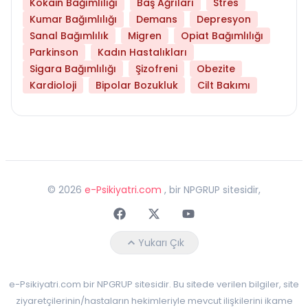
Kokain Bağımlılığı
Baş Ağrıları
Stres
Kumar Bağımlılığı
Demans
Depresyon
Sanal Bağımlılık
Migren
Opiat Bağımlılığı
Parkinson
Kadın Hastalıkları
Sigara Bağımlılığı
Şizofreni
Obezite
Kardioloji
Bipolar Bozukluk
Cilt Bakımı
©
2026
e-Psikiyatri.com
, bir NPGRUP sitesidir,
Faceebok
Twitter
Youtube
Yukarı Çık
e-Psikiyatri.com bir NPGRUP sitesidir. Bu sitede verilen bilgiler, site
ziyaretçilerinin/hastaların hekimleriyle mevcut ilişkilerini ikame