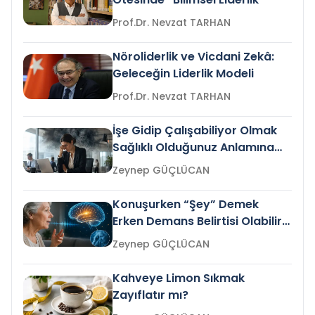
Prof.Dr. Nevzat TARHAN
Nöroliderlik ve Vicdani Zekâ:
Geleceğin Liderlik Modeli
Prof.Dr. Nevzat TARHAN
İşe Gidip Çalışabiliyor Olmak
Sağlıklı Olduğunuz Anlamına
Gelir mi?
Zeynep GÜÇLÜCAN
Konuşurken “Şey” Demek
Erken Demans Belirtisi Olabilir
mi?
Zeynep GÜÇLÜCAN
Kahveye Limon Sıkmak
Zayıflatır mı?