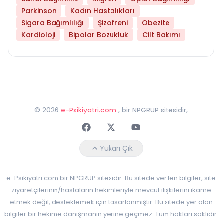
Parkinson
Kadın Hastalıkları
Sigara Bağımlılığı
Şizofreni
Obezite
Kardioloji
Bipolar Bozukluk
Cilt Bakımı
©
2026
e-Psikiyatri.com
, bir NPGRUP sitesidir,
Faceebok
Twitter
Youtube
Yukarı Çık
e-Psikiyatri.com bir NPGRUP sitesidir. Bu sitede verilen bilgiler, site
ziyaretçilerinin/hastaların hekimleriyle mevcut ilişkilerini ikame
etmek değil, desteklemek için tasarlanmıştır. Bu sitede yer alan
bilgiler bir hekime danışmanın yerine geçmez. Tüm hakları saklıdır.