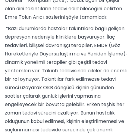
Obsesif – Kompulsif (OKB), bozukluğun bir çeşidi
olan dini takıntıların tedavi edilebileceğini belirten
Emre Tolun Arıcı, sözlerini şöyle tamamladı:
“Bazı durumlarda hastalar takıntılara bağlı gelişen
depresyon nedeniyle kliniklere başvuruyor. İlaç
tedavileri, bilişsel davranışçı terapiler, EMDR (Göz
Hareketleriyle Duyarsızlaştırma ve Yeniden İşleme),
dinamik yönelimli terapiler gibi çeşitli tedavi
yöntemleri var. Takıntı tedavisinde aileler de önemli
bir rol oynuyor. Takıntılar fark edilmezse tedavi
süreci uzayarak OKB döngüsü kişinin gününden
saatler çalarak günlük işlerini yapmasına
engelleyecek bir boyutta gelebilir. Erken teşhis her
zaman tedavi sürecini azaltıyor. Bunun hastalık
olduğunun kabul edilmesi, kişinin eleştirilmemesi ve
suçlanmaması tedavide sürecinde çok önemli.