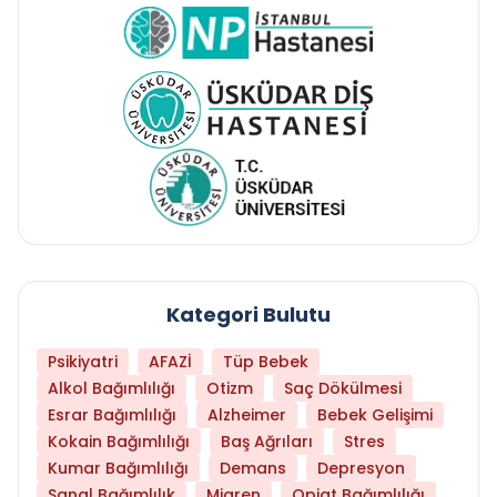
Kategori Bulutu
Psikiyatri
AFAZİ
Tüp Bebek
Alkol Bağımlılığı
Otizm
Saç Dökülmesi
Esrar Bağımlılığı
Alzheimer
Bebek Gelişimi
Kokain Bağımlılığı
Baş Ağrıları
Stres
Kumar Bağımlılığı
Demans
Depresyon
Sanal Bağımlılık
Migren
Opiat Bağımlılığı