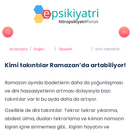
Anasayfa
/
Erişkin
/
Obsesif
/
Kimi takıntılar
Psikiyatrisi
Kompülsif
Ramazan’da
Bozukluk Takıntı
artabiliyor!
Hastalığı
Kimi takıntılar Ramazan’da artabiliyor!
Ramazan ayında ibadetlerin daha da yoğunlaşması
ve dini hassasiyetlerin artması dolayısıyla bazı
takıntılar var ki bu ayda daha da artıyor.
Özellikle de dini takıntılar. Tekrar tekrar yıkanma,
abdest alma, duaları tekrarlama ve kılınan namazın
kişinin içine sinmemesi gibi… Kişinin hayatını ve