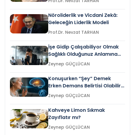
Prof.Dr. Nevzat TARHAN
Nöroliderlik ve Vicdani Zekâ:
Geleceğin Liderlik Modeli
Prof.Dr. Nevzat TARHAN
İşe Gidip Çalışabiliyor Olmak
Sağlıklı Olduğunuz Anlamına
Gelir mi?
Zeynep GÜÇLÜCAN
Konuşurken “Şey” Demek
Erken Demans Belirtisi Olabilir
mi?
Zeynep GÜÇLÜCAN
Kahveye Limon Sıkmak
Zayıflatır mı?
Zeynep GÜÇLÜCAN