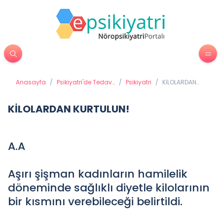
Anasayfa
/
Psikiyatri'de Tedavi
/
Psikiyatri
/
KİLOLARDAN
Yöntemleri
KURTULUN!
KİLOLARDAN KURTULUN!
A.A
Aşırı şişman kadınların hamilelik
döneminde sağlıklı diyetle kilolarının
bir kısmını verebileceği belirtildi.