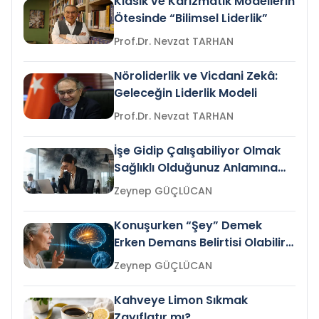
Klasik ve Karizmatik Modellerin
Ötesinde “Bilimsel Liderlik”
Prof.Dr. Nevzat TARHAN
Nöroliderlik ve Vicdani Zekâ:
Geleceğin Liderlik Modeli
Prof.Dr. Nevzat TARHAN
İşe Gidip Çalışabiliyor Olmak
Sağlıklı Olduğunuz Anlamına
Gelir mi?
Zeynep GÜÇLÜCAN
Konuşurken “Şey” Demek
Erken Demans Belirtisi Olabilir
mi?
Zeynep GÜÇLÜCAN
Kahveye Limon Sıkmak
Zayıflatır mı?