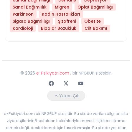
Sanal Bağımlılık
Migren
Opiat Bağımlılığı
Parkinson
Kadın Hastalıkları
Sigara Bağımlılığı
Şizofreni
Obezite
Kardioloji
Bipolar Bozukluk
Cilt Bakımı
©
2026
e-Psikiyatri.com
, bir NPGRUP sitesidir,
Faceebok
Twitter
Youtube
Yukarı Çık
e-Psikiyatri.com bir NPGRUP sitesidir. Bu sitede verilen bilgiler, site
ziyaretçilerinin/hastaların hekimleriyle mevcut ilişkilerini ikame
etmek değil, desteklemek için tasarlanmıştır. Bu sitede yer alan