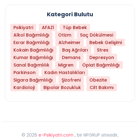
Kategori Bulutu
Psikiyatri
AFAZİ
Tüp Bebek
Alkol Bağımlılığı
Otizm
Saç Dökülmesi
Esrar Bağımlılığı
Alzheimer
Bebek Gelişimi
Kokain Bağımlılığı
Baş Ağrıları
Stres
Kumar Bağımlılığı
Demans
Depresyon
Sanal Bağımlılık
Migren
Opiat Bağımlılığı
Parkinson
Kadın Hastalıkları
Sigara Bağımlılığı
Şizofreni
Obezite
Kardioloji
Bipolar Bozukluk
Cilt Bakımı
©
2026
e-Psikiyatri.com
, bir NPGRUP sitesidir,