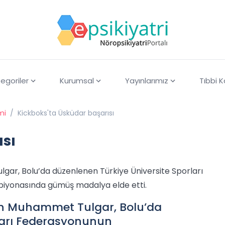
egoriler
Kurumsal
Yayınlarımız
Tıbbi 
mi
/
Kickboks'ta Üsküdar başarısı
ısı
gar, Bolu’da düzenlenen Türkiye Üniversite Sporları
piyonasında gümüş madalya elde etti.
den Muhammet Tulgar, Bolu’da
ları Federasyonunun