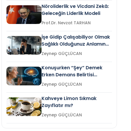
Nöroliderlik ve Vicdani Zekâ:
Geleceğin Liderlik Modeli
Prof.Dr. Nevzat TARHAN
İşe Gidip Çalışabiliyor Olmak
Sağlıklı Olduğunuz Anlamına
Gelir mi?
Zeynep GÜÇLÜCAN
Konuşurken “Şey” Demek
Erken Demans Belirtisi
Olabilir mi?
Zeynep GÜÇLÜCAN
Kahveye Limon Sıkmak
Zayıflatır mı?
Zeynep GÜÇLÜCAN