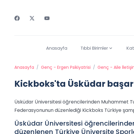
Faceebok
Twitter
Youtube
Anasayfa
Tıbbi Birimler
Kat
Anasayfa
/
Genç - Ergen Psikiyatrisi
/
Genç - Aile İletişi
Kickboks'ta Üsküdar başar
Üsküdar Üniversitesi öğrencilerinden Muhammet Tul
Federasyonunun düzenlediği Kickboks Türkiye şam
Üsküdar Üniversitesi öğrencilerin
düzenlenen Türkiye Üniversite Spor