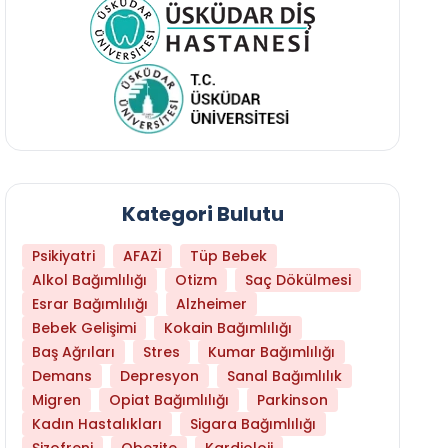
Kategori Bulutu
Psikiyatri
AFAZİ
Tüp Bebek
Alkol Bağımlılığı
Otizm
Saç Dökülmesi
Esrar Bağımlılığı
Alzheimer
Bebek Gelişimi
Kokain Bağımlılığı
Baş Ağrıları
Stres
Kumar Bağımlılığı
Daha Az Protein Tüketmek Yaşlanmayı Yava
Demans
Depresyon
Sanal Bağımlılık
Migren
Opiat Bağımlılığı
Parkinson
Kadın Hastalıkları
Sigara Bağımlılığı