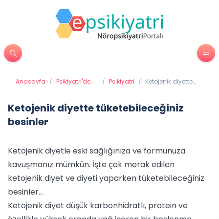
Anasayfa
/
Psikiyatri'de
/
Psikiyatri
/
Ketojenik diyette
Tedavi
tüketebileceğiniz
Yöntemleri
besinler
Ketojenik diyette tüketebileceğiniz
besinler
Ketojenik diyetle eski sağlığınıza ve formunuza
kavuşmanız mümkün. İşte çok merak edilen
ketojenik diyet ve diyeti yaparken tüketebileceğiniz
besinler...
Ketojenik diyet düşük karbonhidratlı, protein ve