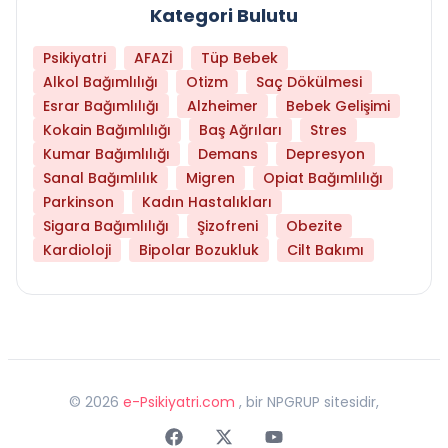
Kategori Bulutu
Psikiyatri
AFAZİ
Tüp Bebek
Alkol Bağımlılığı
Otizm
Saç Dökülmesi
Esrar Bağımlılığı
Alzheimer
Bebek Gelişimi
Kokain Bağımlılığı
Baş Ağrıları
Stres
Kumar Bağımlılığı
Demans
Depresyon
Sanal Bağımlılık
Migren
Opiat Bağımlılığı
Parkinson
Kadın Hastalıkları
Sigara Bağımlılığı
Şizofreni
Obezite
Kardioloji
Bipolar Bozukluk
Cilt Bakımı
©
2026
e-Psikiyatri.com
, bir NPGRUP sitesidir,