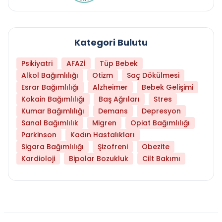
Kategori Bulutu
Psikiyatri
AFAZİ
Tüp Bebek
Alkol Bağımlılığı
Otizm
Saç Dökülmesi
Esrar Bağımlılığı
Alzheimer
Bebek Gelişimi
Kokain Bağımlılığı
Baş Ağrıları
Stres
Kumar Bağımlılığı
Demans
Depresyon
Sanal Bağımlılık
Migren
Opiat Bağımlılığı
Parkinson
Kadın Hastalıkları
Sigara Bağımlılığı
Şizofreni
Obezite
Kardioloji
Bipolar Bozukluk
Cilt Bakımı