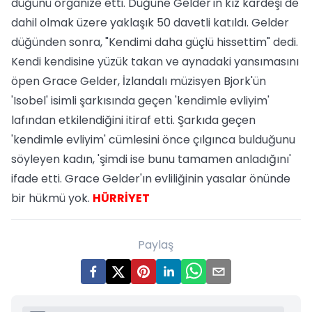
düğünü organize etti. Düğüne Gelder'in kız kardeşi de
dahil olmak üzere yaklaşık 50 davetli katıldı. Gelder
düğünden sonra, "Kendimi daha güçlü hissettim" dedi.
Kendi kendisine yüzük takan ve aynadaki yansımasını
öpen Grace Gelder, İzlandalı müzisyen Bjork'ün
'Isobel' isimli şarkısında geçen 'kendimle evliyim'
lafından etkilendiğini itiraf etti. Şarkıda geçen
'kendimle evliyim' cümlesini önce çılgınca bulduğunu
söyleyen kadın, 'şimdi ise bunu tamamen anladığını'
ifade etti. Grace Gelder'ın evliliğinin yasalar önünde
bir hükmü yok.
HÜRRİYET
Paylaş