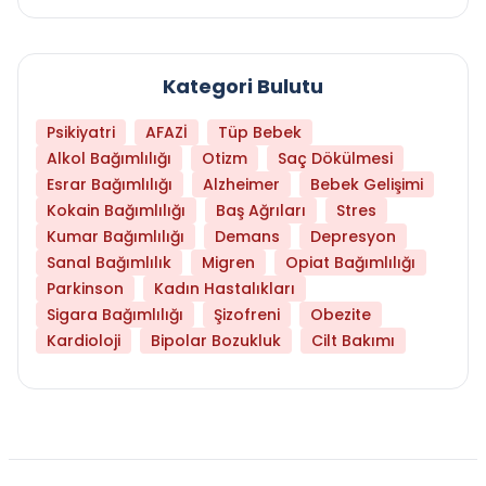
Kategori Bulutu
Psikiyatri
AFAZİ
Tüp Bebek
Alkol Bağımlılığı
Otizm
Saç Dökülmesi
Esrar Bağımlılığı
Alzheimer
Bebek Gelişimi
Kokain Bağımlılığı
Baş Ağrıları
Stres
Kumar Bağımlılığı
Demans
Depresyon
Sanal Bağımlılık
Migren
Opiat Bağımlılığı
Parkinson
Kadın Hastalıkları
Sigara Bağımlılığı
Şizofreni
Obezite
Kardioloji
Bipolar Bozukluk
Cilt Bakımı