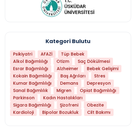
Kategori Bulutu
Psikiyatri
AFAZİ
Tüp Bebek
Alkol Bağımlılığı
Otizm
Saç Dökülmesi
Esrar Bağımlılığı
Alzheimer
Bebek Gelişimi
Kokain Bağımlılığı
Baş Ağrıları
Stres
Kumar Bağımlılığı
Demans
Depresyon
Sanal Bağımlılık
Migren
Opiat Bağımlılığı
Parkinson
Kadın Hastalıkları
Sigara Bağımlılığı
Şizofreni
Obezite
Kardioloji
Bipolar Bozukluk
Cilt Bakımı