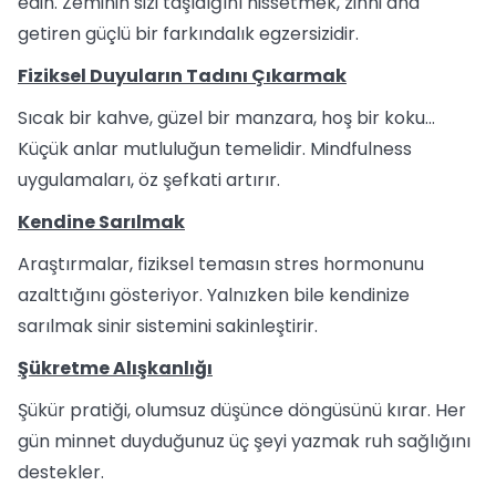
edin. Zeminin sizi taşıdığını hissetmek, zihni ana
getiren güçlü bir farkındalık egzersizidir.
Fiziksel Duyuların Tadını Çıkarmak
Sıcak bir kahve, güzel bir manzara, hoş bir koku…
Küçük anlar mutluluğun temelidir. Mindfulness
uygulamaları, öz şefkati artırır.
Kendine Sarılmak
Araştırmalar, fiziksel temasın stres hormonunu
azalttığını gösteriyor. Yalnızken bile kendinize
sarılmak sinir sistemini sakinleştirir.
Şükretme Alışkanlığı
Şükür pratiği, olumsuz düşünce döngüsünü kırar. Her
gün minnet duyduğunuz üç şeyi yazmak ruh sağlığını
destekler.