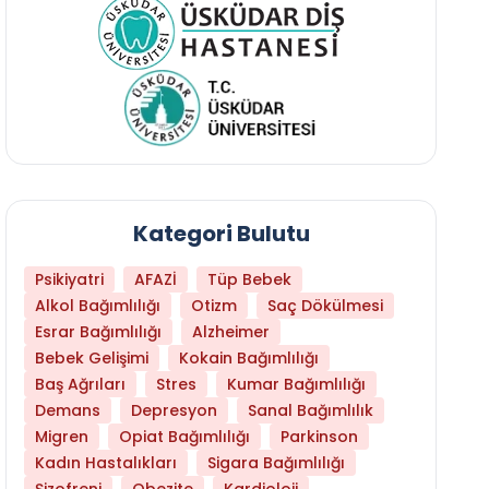
Kategori Bulutu
Psikiyatri
AFAZİ
Tüp Bebek
Alkol Bağımlılığı
Otizm
Saç Dökülmesi
Esrar Bağımlılığı
Alzheimer
Bebek Gelişimi
Kokain Bağımlılığı
Baş Ağrıları
Stres
Kumar Bağımlılığı
Daha Az Protein Tüketmek Yaşlanmayı Yava
Demans
Depresyon
Sanal Bağımlılık
Migren
Opiat Bağımlılığı
Parkinson
Kadın Hastalıkları
Sigara Bağımlılığı