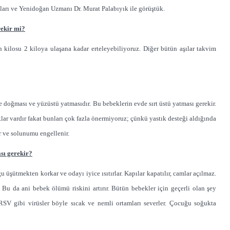
ları ve Yenidoğan Uzmanı Dr. Murat Palabıyık ile görüştük.
rekir mi?
n kilosu 2 kiloya ulaşana kadar erteleyebiliyoruz. Diğer bütün aşılar takvim
 doğması ve yüzüstü yatmasıdır. Bu bebeklerin evde sırt üstü yatması gerekir.
lar vardır fakat bunları çok fazla önermiyoruz; çünkü yastık desteği aldığında
r ve solunumu engellenir.
sı gerekir?
uğu üşütmekten korkar ve odayı iyice ısıtırlar. Kapılar kapatılır, camlar açılmaz.
. Bu da ani bebek ölümü riskini artırır. Bütün bebekler için geçerli olan şey
. RSV gibi virüsler böyle sıcak ve nemli ortamları severler. Çocuğu soğukta