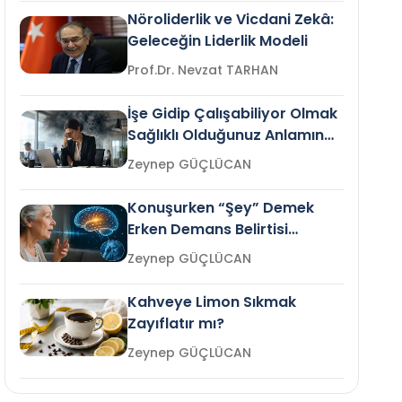
Nöroliderlik ve Vicdani Zekâ:
Geleceğin Liderlik Modeli
Prof.Dr. Nevzat TARHAN
İşe Gidip Çalışabiliyor Olmak
Sağlıklı Olduğunuz Anlamına
Gelir mi?
Zeynep GÜÇLÜCAN
Konuşurken “Şey” Demek
Erken Demans Belirtisi
Olabilir mi?
Zeynep GÜÇLÜCAN
Kahveye Limon Sıkmak
Zayıflatır mı?
Zeynep GÜÇLÜCAN