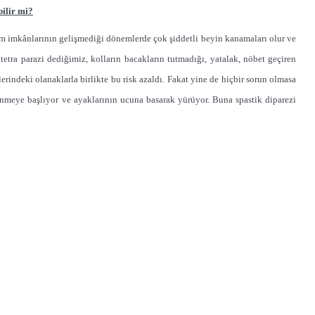
bilir mi?
ım imkânlarının gelişmediği dönemlerde çok şiddetli beyin kanamaları olur ve
tetra parazi dediğimiz, kolların bacakların tutmadığı, yatalak, nöbet geçiren
indeki olanaklarla birlikte bu risk azaldı. Fakat yine de hiçbir sorun olmasa
önmeye başlıyor ve ayaklarının ucuna basarak yürüyor. Buna spastik diparezi