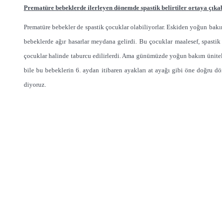
Prematüre bebeklerde ilerleyen dönemde spastik belirtiler ortaya çıka
Prematüre bebekler de spastik çocuklar olabiliyorlar. Eskiden yoğun bak
bebeklerde ağır hasarlar meydana gelirdi. Bu çocuklar maalesef, spastik 
çocuklar halinde taburcu edilirlerdi. Ama günümüzde yoğun bakım üniteler
bile bu bebeklerin 6. aydan itibaren ayakları at ayağı gibi öne doğru d
diyoruz.