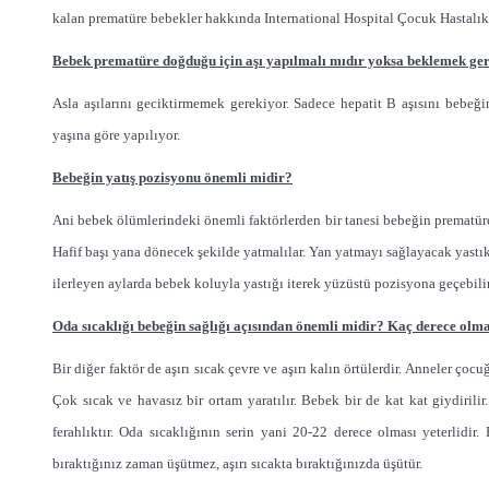
kalan prematüre bebekler hakkında International Hospital Çocuk Hastalık
Bebek prematüre doğduğu için aşı yapılmalı mıdır yoksa beklemek ge
Asla aşılarını geciktirmemek gerekiyor. Sadece hepatit B aşısını bebeği
yaşına göre yapılıyor.
Bebeğin yatış pozisyonu önemli midir?
Ani bebek ölümlerindeki önemli faktörlerden bir tanesi bebeğin prematüre
Hafif başı yana dönecek şekilde yatmalılar. Yan yatmayı sağlayacak yastık
ilerleyen aylarda bebek koluyla yastığı iterek yüzüstü pozisyona geçebili
Oda sıcaklığı bebeğin sağlığı açısından önemli midir? Kaç derece olma
Bir diğer faktör de aşırı sıcak çevre ve aşırı kalın örtülerdir. Anneler çoc
Çok sıcak ve havasız bir ortam yaratılır. Bebek bir de kat kat giydirilir
ferahlıktır. Oda sıcaklığının serin yani 20-22 derece olması yeterlidir
bıraktığınız zaman üşütmez, aşırı sıcakta bıraktığınızda üşütür.