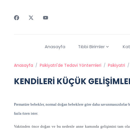
Faceebok
Twitter
Youtube
Anasayfa
Tıbbi Birimler
Kat
Anasayfa
/
Psikiyatri'de Tedavi Yöntemleri
/
Psikiyatri
/
KENDİLERİ KÜÇÜK GELİŞİMLE
Prematüre bebekler, normal doğan bebeklere göre daha savunmasızdırlar 
fazla özen ister.
Vaktinden önce doğan ve bu nedenle anne karnında gelişimini tam ol