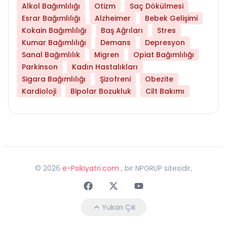
Alkol Bağımlılığı
Otizm
Saç Dökülmesi
Esrar Bağımlılığı
Alzheimer
Bebek Gelişimi
Kokain Bağımlılığı
Baş Ağrıları
Stres
Kumar Bağımlılığı
Demans
Depresyon
Sanal Bağımlılık
Migren
Opiat Bağımlılığı
Parkinson
Kadın Hastalıkları
Sigara Bağımlılığı
Şizofreni
Obezite
Kardioloji
Bipolar Bozukluk
Cilt Bakımı
©
2026
e-Psikiyatri.com
, bir NPGRUP sitesidir,
Faceebok
Twitter
Youtube
Yukarı Çık