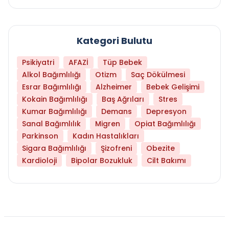
Kategori Bulutu
Psikiyatri
AFAZİ
Tüp Bebek
Alkol Bağımlılığı
Otizm
Saç Dökülmesi
Esrar Bağımlılığı
Alzheimer
Bebek Gelişimi
Kokain Bağımlılığı
Baş Ağrıları
Stres
Kumar Bağımlılığı
Demans
Depresyon
Sanal Bağımlılık
Migren
Opiat Bağımlılığı
Parkinson
Kadın Hastalıkları
Sigara Bağımlılığı
Şizofreni
Obezite
Kardioloji
Bipolar Bozukluk
Cilt Bakımı