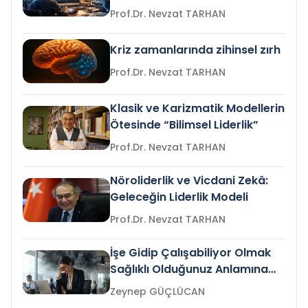
Prof.Dr. Nevzat TARHAN
Kriz zamanlarında zihinsel zırh
Prof.Dr. Nevzat TARHAN
Klasik ve Karizmatik Modellerin
Ötesinde “Bilimsel Liderlik”
Prof.Dr. Nevzat TARHAN
Nöroliderlik ve Vicdani Zekâ:
Geleceğin Liderlik Modeli
Prof.Dr. Nevzat TARHAN
İşe Gidip Çalışabiliyor Olmak
Sağlıklı Olduğunuz Anlamına
Gelir mi?
Zeynep GÜÇLÜCAN