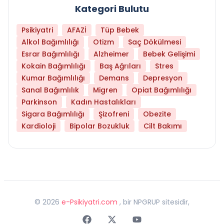
Kategori Bulutu
Psikiyatri
AFAZİ
Tüp Bebek
Alkol Bağımlılığı
Otizm
Saç Dökülmesi
Esrar Bağımlılığı
Alzheimer
Bebek Gelişimi
Kokain Bağımlılığı
Baş Ağrıları
Stres
Kumar Bağımlılığı
Demans
Depresyon
Sanal Bağımlılık
Migren
Opiat Bağımlılığı
Parkinson
Kadın Hastalıkları
Sigara Bağımlılığı
Şizofreni
Obezite
Kardioloji
Bipolar Bozukluk
Cilt Bakımı
©
2026
e-Psikiyatri.com
, bir NPGRUP sitesidir,