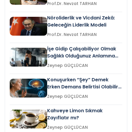
Prof.Dr. Nevzat TARHAN
Nöroliderlik ve Vicdani Zekâ:
Geleceğin Liderlik Modeli
Prof.Dr. Nevzat TARHAN
İşe Gidip Çalışabiliyor Olmak
Sağlıklı Olduğunuz Anlamına
Gelir mi?
Zeynep GÜÇLÜCAN
Konuşurken “Şey” Demek
Erken Demans Belirtisi Olabilir
mi?
Zeynep GÜÇLÜCAN
Kahveye Limon Sıkmak
Zayıflatır mı?
Zeynep GÜÇLÜCAN