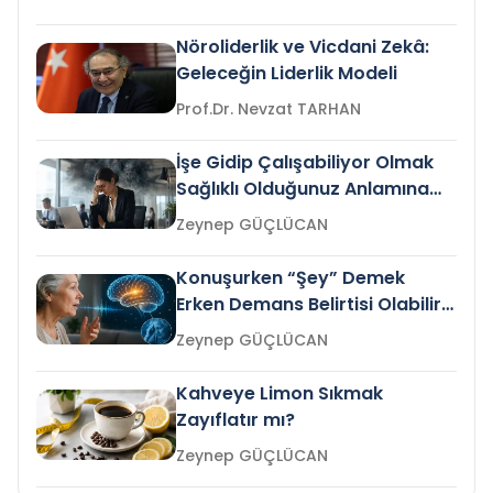
Nöroliderlik ve Vicdani Zekâ:
Geleceğin Liderlik Modeli
Prof.Dr. Nevzat TARHAN
İşe Gidip Çalışabiliyor Olmak
Sağlıklı Olduğunuz Anlamına
Gelir mi?
Zeynep GÜÇLÜCAN
Konuşurken “Şey” Demek
Erken Demans Belirtisi Olabilir
mi?
Zeynep GÜÇLÜCAN
Kahveye Limon Sıkmak
Zayıflatır mı?
Zeynep GÜÇLÜCAN