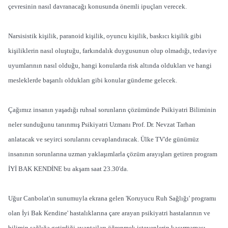
çevresinin nasıl davranacağı konusunda önemli ipuçları verecek.
Narsisistik kişilik, paranoid kişilik, oyuncu kişilik, baskıcı kişilik gibi
kişiliklerin nasıl oluştuğu, farkındalık duygusunun olup olmadığı, tedaviye
uyumlarının nasıl olduğu, hangi konularda risk altında oldukları ve hangi
mesleklerde başarılı oldukları gibi konular gündeme gelecek.
Çağımız insanın yaşadığı ruhsal sorunların çözümünde Psikiyatri Biliminin
neler sunduğunu tanınmış Psikiyatri Uzmanı Prof. Dr. Nevzat Tarhan
anlatacak ve seyirci sorularını cevaplandıracak. Ülke TV'de günümüz
insanının sorunlarına uzman yaklaşımlarla çözüm arayışları getiren program
İYİ BAK KENDİNE bu akşam saat 23.30'da.
Uğur Canbolat'ın sunumuyla ekrana gelen 'Koruyucu Ruh Sağlığı' programı
olan İyi Bak Kendine' hastalıklarına çare arayan psikiyatri hastalarının ve
bilimin sağlığa getirdiği avantajları öğrenmek isteyenlerin kaçırmaması