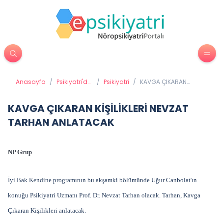
Anasayfa
/
Psikiyatri'de
/
Psikiyatri
/
KAVGA ÇIKARAN
Tedavi
KİŞİLİKLERİ NEVZAT
Yöntemleri
TARHAN ANLATACAK
KAVGA ÇIKARAN KİŞİLİKLERİ NEVZAT
TARHAN ANLATACAK
NP Grup
İyi Bak Kendine programının bu akşamki bölümünde Uğur Canbolat'ın
konuğu Psikiyatri Uzmanı Prof. Dr. Nevzat Tarhan olacak. Tarhan, Kavga
Çıkaran Kişilikleri anlatacak.