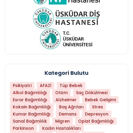
Kategori Bulutu
Psikiyatri
AFAZİ
Tüp Bebek
Alkol Bağımlılığı
Otizm
Saç Dökülmesi
Esrar Bağımlılığı
Alzheimer
Bebek Gelişimi
Kokain Bağımlılığı
Baş Ağrıları
Stres
Kumar Bağımlılığı
Demans
Depresyon
Sanal Bağımlılık
Migren
Opiat Bağımlılığı
Parkinson
Kadın Hastalıkları