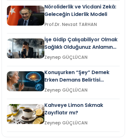
Nöroliderlik ve Vicdani Zekâ:
Geleceğin Liderlik Modeli
Prof.Dr. Nevzat TARHAN
İşe Gidip Çalışabiliyor Olmak
Sağlıklı Olduğunuz Anlamına
Gelir mi?
Zeynep GÜÇLÜCAN
Konuşurken “Şey” Demek
Erken Demans Belirtisi
Olabilir mi?
Zeynep GÜÇLÜCAN
Kahveye Limon Sıkmak
Zayıflatır mı?
Zeynep GÜÇLÜCAN