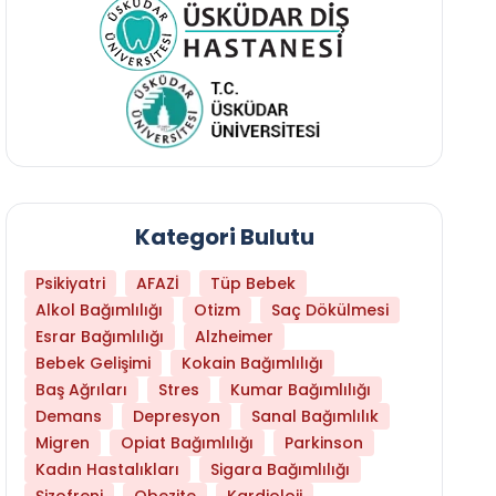
Kategori Bulutu
Psikiyatri
AFAZİ
Tüp Bebek
Alkol Bağımlılığı
Otizm
Saç Dökülmesi
Esrar Bağımlılığı
Alzheimer
Bebek Gelişimi
Kokain Bağımlılığı
Baş Ağrıları
Stres
Kumar Bağımlılığı
Hangi Yaşta Hangi Testi Yaptırmanız Gerekt
Demans
Depresyon
Sanal Bağımlılık
Migren
Opiat Bağımlılığı
Parkinson
Kadın Hastalıkları
Sigara Bağımlılığı