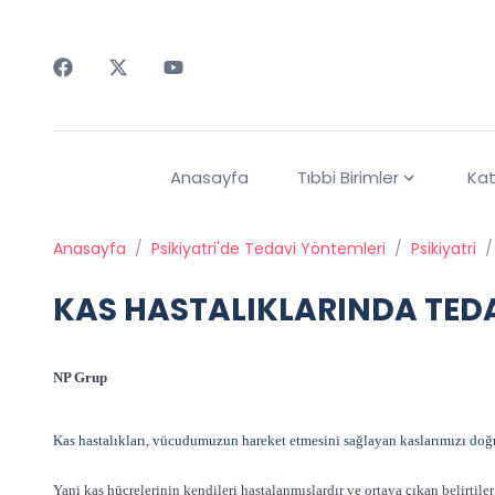
Faceebok
Twitter
Youtube
Anasayfa
Tıbbi Birimler
Kat
Anasayfa
/
Psikiyatri'de Tedavi Yöntemleri
/
Psikiyatri
/
KAS HASTALIKLARINDA TED
NP Grup
Kas hastalıkları, vücudumuzun hareket etmesini sağlayan kaslarımızı doğrud
Yani kas hücrelerinin kendileri hastalanmışlardır ve ortaya çıkan belirtile