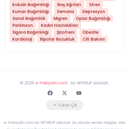
Kokain Bağımlılığı
Baş Ağrıları
Stres
Kumar Bağımlılığı
Demans
Depresyon
Sanal Bağımlılık
Migren
Opiat Bağımlılığı
Parkinson
Kadın Hastalıkları
Sigara Bağımlılığı
Şizofreni
Obezite
Kardioloji
Bipolar Bozukluk
Cilt Bakımı
©
2026
e-Psikiyatri.com
, bir NPGRUP sitesidir,
Faceebok
Twitter
Youtube
Yukarı Çık
e-Psikiyatri.com bir NPGRUP sitesidir. Bu sitede verilen bilgiler, site