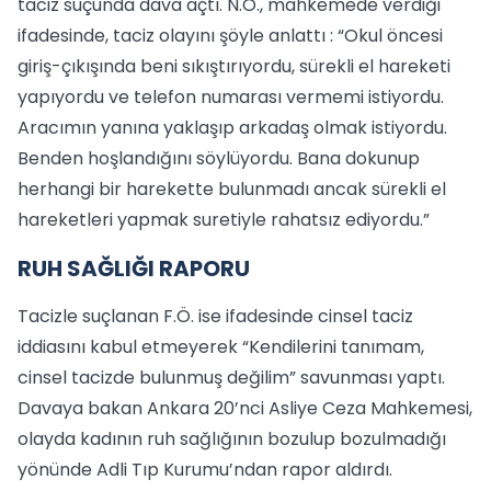
taciz suçunda dava açtı. N.O., mahkemede verdiği
ifadesinde, taciz olayını şöyle anlattı : “Okul öncesi
giriş-çıkışında beni sıkıştırıyordu, sürekli el hareketi
yapıyordu ve telefon numarası vermemi istiyordu.
Aracımın yanına yaklaşıp arkadaş olmak istiyordu.
Benden hoşlandığını söylüyordu. Bana dokunup
herhangi bir harekette bulunmadı ancak sürekli el
hareketleri yapmak suretiyle rahatsız ediyordu.”
RUH SAĞLIĞI RAPORU
Tacizle suçlanan F.Ö. ise ifadesinde cinsel taciz
iddiasını kabul etmeyerek “Kendilerini tanımam,
cinsel tacizde bulunmuş değilim” savunması yaptı.
Davaya bakan Ankara 20’nci Asliye Ceza Mahkemesi,
olayda kadının ruh sağlığının bozulup bozulmadığı
yönünde Adli Tıp Kurumu’ndan rapor aldırdı.