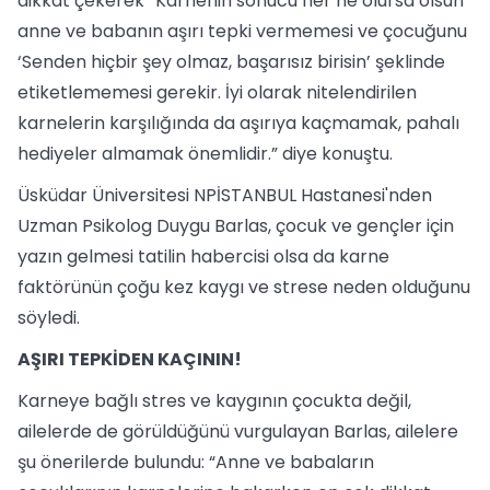
dikkat çekerek “Karnenin sonucu her ne olursa olsun
anne ve babanın aşırı tepki vermemesi ve çocuğunu
‘Senden hiçbir şey olmaz, başarısız birisin’ şeklinde
etiketlememesi gerekir. İyi olarak nitelendirilen
karnelerin karşılığında da aşırıya kaçmamak, pahalı
hediyeler almamak önemlidir.” diye konuştu.
Üsküdar Üniversitesi NPİSTANBUL Hastanesi'nden
Uzman Psikolog Duygu Barlas, çocuk ve gençler için
yazın gelmesi tatilin habercisi olsa da karne
faktörünün çoğu kez kaygı ve strese neden olduğunu
söyledi.
AŞIRI TEPKİDEN KAÇININ!
Karneye bağlı stres ve kaygının çocukta değil,
ailelerde de görüldüğünü vurgulayan Barlas, ailelere
şu önerilerde bulundu: “Anne ve babaların