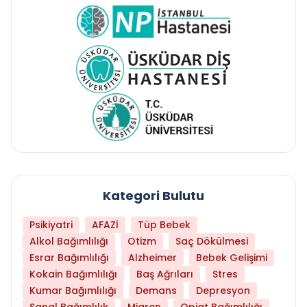
Kategori Bulutu
Psikiyatri
AFAZİ
Tüp Bebek
Alkol Bağımlılığı
Otizm
Saç Dökülmesi
Esrar Bağımlılığı
Alzheimer
Bebek Gelişimi
Kokain Bağımlılığı
Baş Ağrıları
Stres
Kumar Bağımlılığı
Demans
Depresyon
Sanal Bağımlılık
Migren
Opiat Bağımlılığı