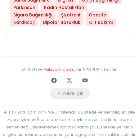
Parkinson
Kadın Hastalıkları
Sigara Bağımlılığı
Şizofreni
Obezite
Kardioloji
Bipolar Bozukluk
Cilt Bakımı
©
2026
e-Psikiyatri.com
, bir NPGRUP sitesidir,
Faceebok
Twitter
Youtube
Yukarı Çık
e-Psikiyatri.com bir NPGRUP sitesidir. Bu sitede verilen bilgiler, site
ziyaretçilerinin/hastaların hekimleriyle mevcut ilişkilerini ikame
etmek değil, desteklemek için tasarlanmıştır. Bu sitede yer alan
bilgiler bir hekime danışmanın yerine geçmez. Tüm hakları saklıdır.