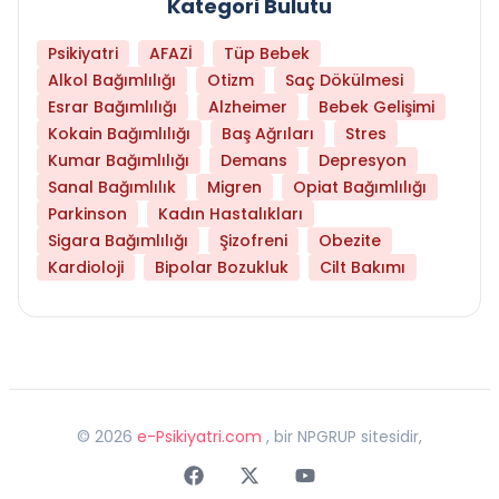
Kategori Bulutu
Psikiyatri
AFAZİ
Tüp Bebek
Alkol Bağımlılığı
Otizm
Saç Dökülmesi
Esrar Bağımlılığı
Alzheimer
Bebek Gelişimi
Kokain Bağımlılığı
Baş Ağrıları
Stres
Kumar Bağımlılığı
Demans
Depresyon
Sanal Bağımlılık
Migren
Opiat Bağımlılığı
Parkinson
Kadın Hastalıkları
Sigara Bağımlılığı
Şizofreni
Obezite
Kardioloji
Bipolar Bozukluk
Cilt Bakımı
©
2026
e-Psikiyatri.com
, bir NPGRUP sitesidir,
Faceebok
Twitter
Youtube