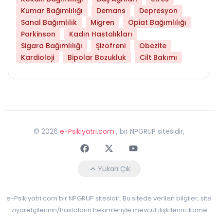
Kumar Bağımlılığı
Demans
Depresyon
Sanal Bağımlılık
Migren
Opiat Bağımlılığı
Parkinson
Kadın Hastalıkları
Sigara Bağımlılığı
Şizofreni
Obezite
Kardioloji
Bipolar Bozukluk
Cilt Bakımı
©
2026
e-Psikiyatri.com
, bir NPGRUP sitesidir,
Faceebok
Twitter
Youtube
Yukarı Çık
e-Psikiyatri.com bir NPGRUP sitesidir. Bu sitede verilen bilgiler, site
ziyaretçilerinin/hastaların hekimleriyle mevcut ilişkilerini ikame