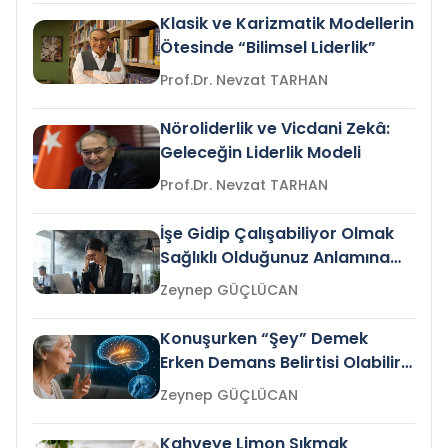
Klasik ve Karizmatik Modellerin
Ötesinde “Bilimsel Liderlik”
Prof.Dr. Nevzat TARHAN
Nöroliderlik ve Vicdani Zekâ:
Geleceğin Liderlik Modeli
Prof.Dr. Nevzat TARHAN
İşe Gidip Çalışabiliyor Olmak
Sağlıklı Olduğunuz Anlamına
Gelir mi?
Zeynep GÜÇLÜCAN
Konuşurken “Şey” Demek
Erken Demans Belirtisi Olabilir
mi?
Zeynep GÜÇLÜCAN
Kahveye Limon Sıkmak