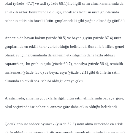
okul (yüzde 47.7) ve tatil (yüzde 68.1) ile ilgili satın alma kararlarında da
en etkili aktör konumunda olduğu, ancak söz konusu ürün gruplarında
babanın etkisinin önceki ürün gruplarındaki gibi yoğun olmadığı görüldü.
Annenin de bayan bakım (yüzde 90.5) ve bayan giyim (yüzde 87.4) ürün
gruplarında en etkili karar verici olduğu belirlendi. Bununla birlikte genel
olarak ev içi harcamalarda da annenin etkinliğinin daha fazla olduğu
saptanırken, bu grubun gıda (yüzde 60.7), mobilya (yüzde 56.4), temizlik
malzemesi (yüzde 55.6) ve beyaz eşya (yüzde 52.1) gibi ürünlerin satın
alımında en etkili söz sahibi olduğu ortaya çıktı.
Araştırmada, annenin çocuklarla ilgili ürün satın alımlarında babaya göre,
okul seçiminde ise babanın, anneye göre daha etkin olduğu belirlendi.
Çocukların ise sadece oyuncak (yüzde 52.3) satın alma sürecinde en etkili
aktör olduğunun ortaya çıktığı araştırmada, çocuk giyiminde kararın çocuk