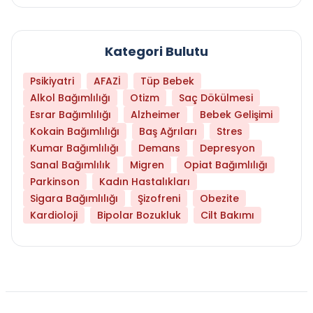
Kategori Bulutu
Psikiyatri
AFAZİ
Tüp Bebek
Alkol Bağımlılığı
Otizm
Saç Dökülmesi
Esrar Bağımlılığı
Alzheimer
Bebek Gelişimi
Kokain Bağımlılığı
Baş Ağrıları
Stres
Kumar Bağımlılığı
Demans
Depresyon
Sanal Bağımlılık
Migren
Opiat Bağımlılığı
Parkinson
Kadın Hastalıkları
Sigara Bağımlılığı
Şizofreni
Obezite
Kardioloji
Bipolar Bozukluk
Cilt Bakımı