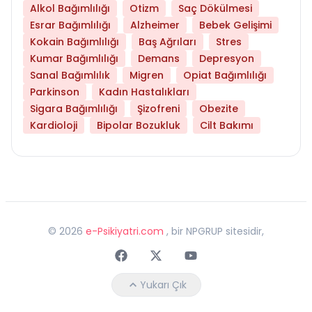
Alkol Bağımlılığı
Otizm
Saç Dökülmesi
Esrar Bağımlılığı
Alzheimer
Bebek Gelişimi
Kokain Bağımlılığı
Baş Ağrıları
Stres
Kumar Bağımlılığı
Demans
Depresyon
Sanal Bağımlılık
Migren
Opiat Bağımlılığı
Parkinson
Kadın Hastalıkları
Sigara Bağımlılığı
Şizofreni
Obezite
Kardioloji
Bipolar Bozukluk
Cilt Bakımı
©
2026
e-Psikiyatri.com
, bir NPGRUP sitesidir,
Faceebok
Twitter
Youtube
Yukarı Çık