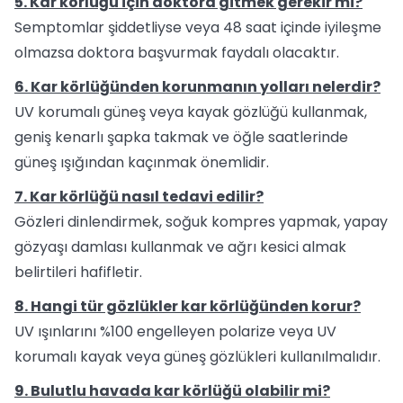
5. Kar körlüğü için doktora gitmek gerekir mi?
Semptomlar şiddetliyse veya 48 saat içinde iyileşme
olmazsa doktora başvurmak faydalı olacaktır.
6. Kar körlüğünden korunmanın yolları nelerdir?
UV korumalı güneş veya kayak gözlüğü kullanmak,
geniş kenarlı şapka takmak ve öğle saatlerinde
güneş ışığından kaçınmak önemlidir.
7. Kar körlüğü nasıl tedavi edilir?
Gözleri dinlendirmek, soğuk kompres yapmak, yapay
gözyaşı damlası kullanmak ve ağrı kesici almak
belirtileri hafifletir.
8. Hangi tür gözlükler kar körlüğünden korur?
UV ışınlarını %100 engelleyen polarize veya UV
korumalı kayak veya güneş gözlükleri kullanılmalıdır.
9. Bulutlu havada kar körlüğü olabilir mi?