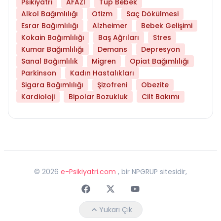
Psikiyatri
AFAZİ
Tüp Bebek
Alkol Bağımlılığı
Otizm
Saç Dökülmesi
Esrar Bağımlılığı
Alzheimer
Bebek Gelişimi
Kokain Bağımlılığı
Baş Ağrıları
Stres
Kumar Bağımlılığı
Demans
Depresyon
Sanal Bağımlılık
Migren
Opiat Bağımlılığı
Parkinson
Kadın Hastalıkları
Sigara Bağımlılığı
Şizofreni
Obezite
Kardioloji
Bipolar Bozukluk
Cilt Bakımı
©
2026
e-Psikiyatri.com
, bir NPGRUP sitesidir,
Faceebok
Twitter
Youtube
Yukarı Çık