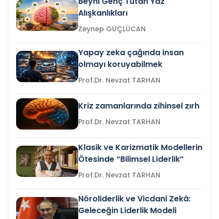
Beyni Genç Tutan Yaz
Alışkanlıkları
Zeynep GÜÇLÜCAN
Yapay zeka çağında insan
olmayı koruyabilmek
Prof.Dr. Nevzat TARHAN
Kriz zamanlarında zihinsel zırh
Prof.Dr. Nevzat TARHAN
Klasik ve Karizmatik Modellerin
Ötesinde “Bilimsel Liderlik”
Prof.Dr. Nevzat TARHAN
Nöroliderlik ve Vicdani Zekâ:
Geleceğin Liderlik Modeli