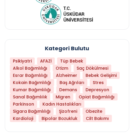
Kategori Bulutu
Psikiyatri
AFAZİ
Tüp Bebek
Alkol Bağımlılığı
Otizm
Saç Dökülmesi
Esrar Bağımlılığı
Alzheimer
Bebek Gelişimi
Kokain Bağımlılığı
Baş Ağrıları
Stres
Kumar Bağımlılığı
Demans
Depresyon
Sanal Bağımlılık
Migren
Opiat Bağımlılığı
Parkinson
Kadın Hastalıkları
Sigara Bağımlılığı
Şizofreni
Obezite
Kardioloji
Bipolar Bozukluk
Cilt Bakımı