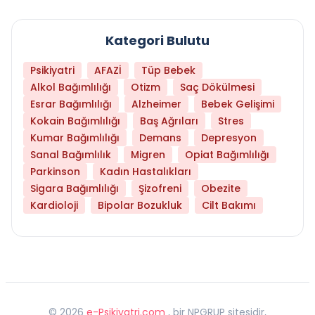
Kategori Bulutu
Psikiyatri
AFAZİ
Tüp Bebek
Alkol Bağımlılığı
Otizm
Saç Dökülmesi
Esrar Bağımlılığı
Alzheimer
Bebek Gelişimi
Kokain Bağımlılığı
Baş Ağrıları
Stres
Kumar Bağımlılığı
Demans
Depresyon
Sanal Bağımlılık
Migren
Opiat Bağımlılığı
Parkinson
Kadın Hastalıkları
Sigara Bağımlılığı
Şizofreni
Obezite
Kardioloji
Bipolar Bozukluk
Cilt Bakımı
©
2026
e-Psikiyatri.com
, bir NPGRUP sitesidir,