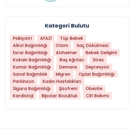
Kategori Bulutu
Psikiyatri
AFAZİ
Tüp Bebek
Alkol Bağımlılığı
Otizm
Saç Dökülmesi
Esrar Bağımlılığı
Alzheimer
Bebek Gelişimi
Kokain Bağımlılığı
Baş Ağrıları
Stres
Kumar Bağımlılığı
Demans
Depresyon
Sanal Bağımlılık
Migren
Opiat Bağımlılığı
Parkinson
Kadın Hastalıkları
Sigara Bağımlılığı
Şizofreni
Obezite
Kardioloji
Bipolar Bozukluk
Cilt Bakımı