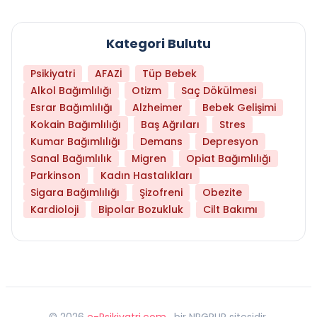
Kategori Bulutu
Psikiyatri
AFAZİ
Tüp Bebek
Alkol Bağımlılığı
Otizm
Saç Dökülmesi
Esrar Bağımlılığı
Alzheimer
Bebek Gelişimi
Kokain Bağımlılığı
Baş Ağrıları
Stres
Kumar Bağımlılığı
Demans
Depresyon
Sanal Bağımlılık
Migren
Opiat Bağımlılığı
Parkinson
Kadın Hastalıkları
Sigara Bağımlılığı
Şizofreni
Obezite
Kardioloji
Bipolar Bozukluk
Cilt Bakımı
©
2026
e-Psikiyatri.com
, bir NPGRUP sitesidir,