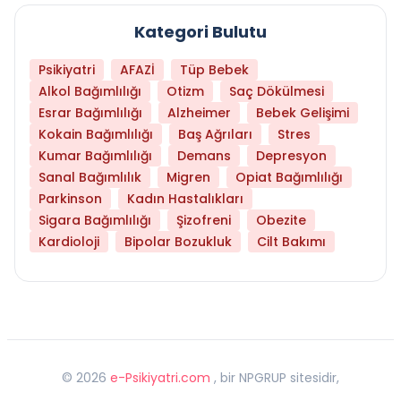
Kategori Bulutu
Psikiyatri
AFAZİ
Tüp Bebek
Alkol Bağımlılığı
Otizm
Saç Dökülmesi
Esrar Bağımlılığı
Alzheimer
Bebek Gelişimi
Kokain Bağımlılığı
Baş Ağrıları
Stres
Kumar Bağımlılığı
Demans
Depresyon
Sanal Bağımlılık
Migren
Opiat Bağımlılığı
Parkinson
Kadın Hastalıkları
Sigara Bağımlılığı
Şizofreni
Obezite
Kardioloji
Bipolar Bozukluk
Cilt Bakımı
©
2026
e-Psikiyatri.com
, bir NPGRUP sitesidir,