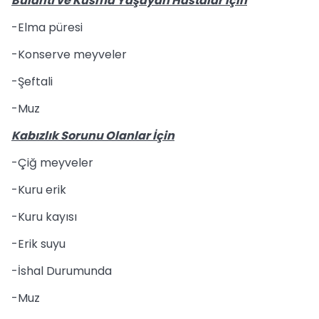
Bulantı ve Kusma Yaşayan Hastalar İçin
-Elma püresi
-Konserve meyveler
-Şeftali
-Muz
Kabızlık Sorunu Olanlar İçin
-Çiğ meyveler
-Kuru erik
-Kuru kayısı
-Erik suyu
-İshal Durumunda
-Muz