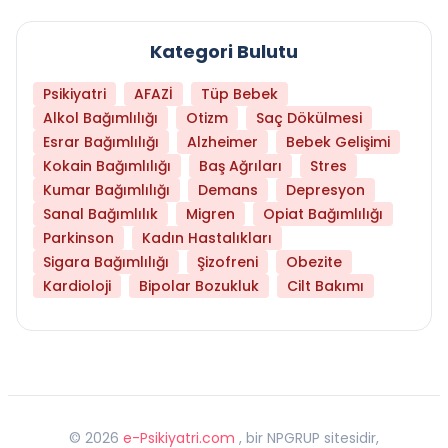
Kategori Bulutu
Psikiyatri
AFAZİ
Tüp Bebek
Alkol Bağımlılığı
Otizm
Saç Dökülmesi
Esrar Bağımlılığı
Alzheimer
Bebek Gelişimi
Kokain Bağımlılığı
Baş Ağrıları
Stres
Kumar Bağımlılığı
Demans
Depresyon
Sanal Bağımlılık
Migren
Opiat Bağımlılığı
Parkinson
Kadın Hastalıkları
Sigara Bağımlılığı
Şizofreni
Obezite
Kardioloji
Bipolar Bozukluk
Cilt Bakımı
©
2026
e-Psikiyatri.com
, bir NPGRUP sitesidir,