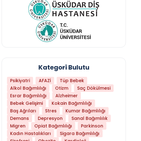
Kategori Bulutu
Psikiyatri
AFAZİ
Tüp Bebek
Alkol Bağımlılığı
Otizm
Saç Dökülmesi
Esrar Bağımlılığı
Alzheimer
Bebek Gelişimi
Kokain Bağımlılığı
Baş Ağrıları
Stres
Kumar Bağımlılığı
Daha Az Protein Tüketmek Yaşlanmayı Yava
Demans
Depresyon
Sanal Bağımlılık
Migren
Opiat Bağımlılığı
Parkinson
Kadın Hastalıkları
Sigara Bağımlılığı