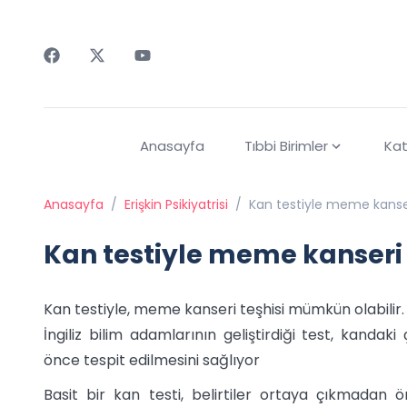
Faceebok
Twitter
Youtube
Anasayfa
Tıbbi Birimler
Kat
Anasayfa
/
Erişkin Psikiyatrisi
/
Kan testiyle meme kans
Kan testiyle meme kanser
Kan testiyle, meme kanseri teşhisi mümkün olabilir.
İngiliz bilim adamlarının geliştirdiği test, kanda
önce tespit edilmesini sağlıyor
Basit bir kan testi, belirtiler ortaya çıkmadan 