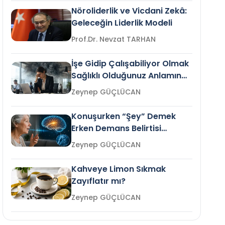
Nöroliderlik ve Vicdani Zekâ:
Geleceğin Liderlik Modeli
Prof.Dr. Nevzat TARHAN
İşe Gidip Çalışabiliyor Olmak
Sağlıklı Olduğunuz Anlamına
Gelir mi?
Zeynep GÜÇLÜCAN
Konuşurken “Şey” Demek
Erken Demans Belirtisi
Olabilir mi?
Zeynep GÜÇLÜCAN
Kahveye Limon Sıkmak
Zayıflatır mı?
Zeynep GÜÇLÜCAN