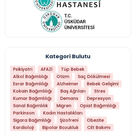
Kategori Bulutu
Psikiyatri
AFAZİ
Tüp Bebek
Alkol Bağımlılığı
Otizm
Saç Dökülmesi
Esrar Bağımlılığı
Alzheimer
Bebek Gelişimi
Kokain Bağımlılığı
Baş Ağrıları
Stres
Kumar Bağımlılığı
Demans
Depresyon
Sanal Bağımlılık
Migren
Opiat Bağımlılığı
Parkinson
Kadın Hastalıkları
Sigara Bağımlılığı
Şizofreni
Obezite
Kardioloji
Bipolar Bozukluk
Cilt Bakımı