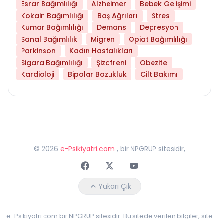
Esrar Bağımlılığı
Alzheimer
Bebek Gelişimi
Kokain Bağımlılığı
Baş Ağrıları
Stres
Kumar Bağımlılığı
Demans
Depresyon
Sanal Bağımlılık
Migren
Opiat Bağımlılığı
Parkinson
Kadın Hastalıkları
Sigara Bağımlılığı
Şizofreni
Obezite
Kardioloji
Bipolar Bozukluk
Cilt Bakımı
©
2026
e-Psikiyatri.com
, bir NPGRUP sitesidir,
Faceebok
Twitter
Youtube
Yukarı Çık
e-Psikiyatri.com bir NPGRUP sitesidir. Bu sitede verilen bilgiler, site