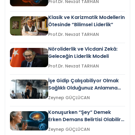
Prof.Dr. Nevzat TARHAN
Klasik ve Karizmatik Modellerin
Ötesinde “Bilimsel Liderlik”
Prof.Dr. Nevzat TARHAN
Nöroliderlik ve Vicdani Zekâ:
Geleceğin Liderlik Modeli
Prof.Dr. Nevzat TARHAN
İşe Gidip Çalışabiliyor Olmak
Sağlıklı Olduğunuz Anlamına
Gelir mi?
Zeynep GÜÇLÜCAN
Konuşurken “Şey” Demek
Erken Demans Belirtisi Olabilir
mi?
Zeynep GÜÇLÜCAN