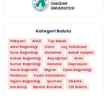
Kategori Bulutu
Psikiyatri
AFAZİ
Tüp Bebek
Alkol Bağımlılığı
Otizm
Saç Dökülmesi
Esrar Bağımlılığı
Alzheimer
Bebek Gelişimi
Kokain Bağımlılığı
Baş Ağrıları
Stres
Kumar Bağımlılığı
Demans
Depresyon
Sanal Bağımlılık
Migren
Opiat Bağımlılığı
Parkinson
Kadın Hastalıkları
Sigara Bağımlılığı
Şizofreni
Obezite
Kardioloji
Bipolar Bozukluk
Cilt Bakımı