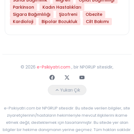
Parkinson
Kadın Hastalıkları
Sigara Bağımlılığı
Şizofreni
Obezite
Kardioloji
Bipolar Bozukluk
Cilt Bakımı
©
2026
e-Psikiyatri.com
, bir NPGRUP sitesidir,
Faceebok
Twitter
Youtube
Yukarı Çık
e-Psikiyatri.com bir NPGRUP sitesidir. Bu sitede verilen bilgiler, site
ziyaretçilerinin/hastaların hekimleriyle mevcut ilişkilerini ikame
etmek değil, desteklemek için tasarlanmıştır. Bu sitede yer alan
bilgiler bir hekime danışmanın yerine geçmez. Tüm hakları saklıdır.