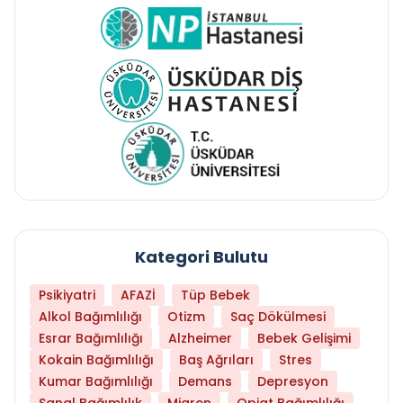
Kategori Bulutu
Psikiyatri
AFAZİ
Tüp Bebek
Alkol Bağımlılığı
Otizm
Saç Dökülmesi
Esrar Bağımlılığı
Alzheimer
Bebek Gelişimi
Kokain Bağımlılığı
Baş Ağrıları
Stres
Kumar Bağımlılığı
Demans
Depresyon
Sanal Bağımlılık
Migren
Opiat Bağımlılığı