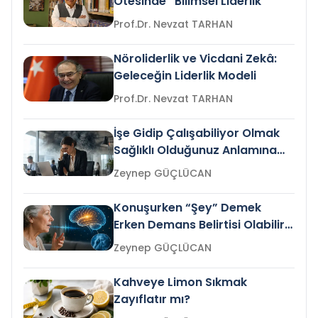
Ötesinde “Bilimsel Liderlik”
Prof.Dr. Nevzat TARHAN
Nöroliderlik ve Vicdani Zekâ:
Geleceğin Liderlik Modeli
Prof.Dr. Nevzat TARHAN
İşe Gidip Çalışabiliyor Olmak
Sağlıklı Olduğunuz Anlamına
Gelir mi?
Zeynep GÜÇLÜCAN
Konuşurken “Şey” Demek
Erken Demans Belirtisi Olabilir
mi?
Zeynep GÜÇLÜCAN
Kahveye Limon Sıkmak
Zayıflatır mı?