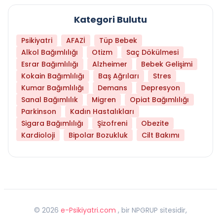
Kategori Bulutu
Psikiyatri
AFAZİ
Tüp Bebek
Alkol Bağımlılığı
Otizm
Saç Dökülmesi
Esrar Bağımlılığı
Alzheimer
Bebek Gelişimi
Kokain Bağımlılığı
Baş Ağrıları
Stres
Kumar Bağımlılığı
Demans
Depresyon
Sanal Bağımlılık
Migren
Opiat Bağımlılığı
Parkinson
Kadın Hastalıkları
Sigara Bağımlılığı
Şizofreni
Obezite
Kardioloji
Bipolar Bozukluk
Cilt Bakımı
©
2026
e-Psikiyatri.com
, bir NPGRUP sitesidir,