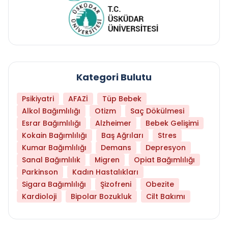
Kategori Bulutu
Psikiyatri
AFAZİ
Tüp Bebek
Alkol Bağımlılığı
Otizm
Saç Dökülmesi
Esrar Bağımlılığı
Alzheimer
Bebek Gelişimi
Kokain Bağımlılığı
Baş Ağrıları
Stres
Kumar Bağımlılığı
Demans
Depresyon
Sanal Bağımlılık
Migren
Opiat Bağımlılığı
Parkinson
Kadın Hastalıkları
Sigara Bağımlılığı
Şizofreni
Obezite
Kardioloji
Bipolar Bozukluk
Cilt Bakımı