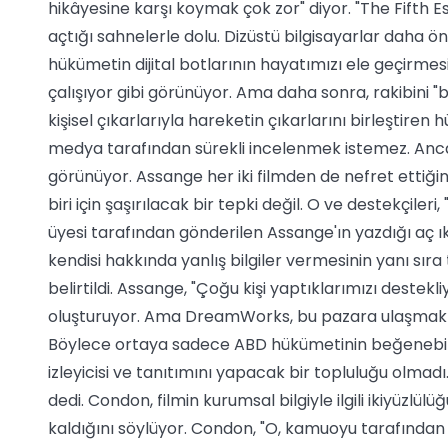
hikâyesine karşı koymak çok zor" diyor. "The Fifth Est
açtığı sahnelerle dolu. Dizüstü bilgisayarlar daha ö
hükümetin dijital botlarının hayatımızı ele geçirme
çalışıyor gibi görünüyor. Ama daha sonra, rakibini "bi
kişisel çıkarlarıyla hareketin çıkarlarını birleştire
medya tarafından sürekli incelenmek istemez. Anca
görünüyor. Assange her iki filmden de nefret ettiği
biri için şaşırılacak bir tepki değil. O ve destekçileri,
üyesi tarafından gönderilen Assange'ın yazdığı aç 
kendisi hakkında yanlış bilgiler vermesinin yanı sır
belirtildi. Assange, "Çoğu kişi yaptıklarımızı destek
oluşturuyor. Ama DreamWorks, bu pazara ulaşmak y
Böylece ortaya sadece ABD hükümetinin beğenebilece
izleyicisi ve tanıtımını yapacak bir topluluğu olmad
dedi. Condon, filmin kurumsal bilgiyle ilgili ikiyüzlül
kaldığını söylüyor. Condon, "O, kamuoyu tarafından