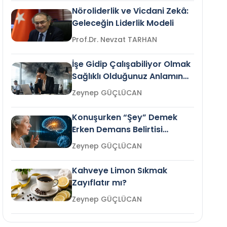
Nöroliderlik ve Vicdani Zekâ:
Geleceğin Liderlik Modeli
Prof.Dr. Nevzat TARHAN
İşe Gidip Çalışabiliyor Olmak
Sağlıklı Olduğunuz Anlamına
Gelir mi?
Zeynep GÜÇLÜCAN
Konuşurken “Şey” Demek
Erken Demans Belirtisi
Olabilir mi?
Zeynep GÜÇLÜCAN
Kahveye Limon Sıkmak
Zayıflatır mı?
Zeynep GÜÇLÜCAN