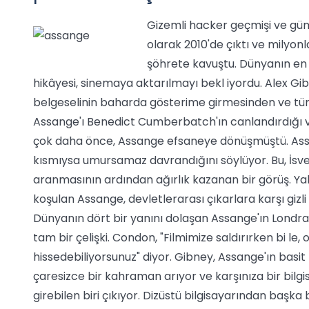
Gizemli hacker geçmişi ve gü
olarak 2010'de çıktı ve milyonl
şöhrete kavuştu. Dünyanın en 
hikâyesi, sinemaya aktarılmayı bekl iyordu. Alex Gi
belgeselinin baharda gösterime girmesinden ve t
Assange'ı Benedict Cumberbatch'ın canlandırdığı ve 
çok daha önce, Assange efsaneye dönüşmüştü. Assang
kısmıysa umursamaz davrandığını söylüyor. Bu, İsve
aranmasının ardından ağırlık kazanan bir görüş. Ya
koşulan Assange, devletlerarası çıkarlara karşı gizli
Dünyanın dört bir yanını dolaşan Assange'ın Londra'da
tam bir çelişki. Condon, "Filmimize saldırırken bi l
hissedebiliyorsunuz" diyor. Gibney, Assange'ın basit 
çaresizce bir kahraman arıyor ve karşınıza bir bilg
girebilen biri çıkıyor. Dizüstü bilgisayarından başk