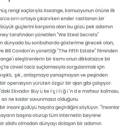
müş rengi saçlarıyla Assange, kamuoyunun önüne ilk
arca sırrı ortaya çıkarırken ender rastlanan bir
büyük güçlerini karşısına alan bu gözü pek adamın
bney tarafından yönetilen "We Steal Secrets"
üm dünyada bu sonbaharda gösterime girecek olan,
Bill Condon'ın yönettiği "The Fifth Estate" filminden
e'ı eleştirenlerin bir kısmı onun dikkatsizce bir
ç'te cinsel taciz suçlamasıyla sorgulanmak için
kışıklı, şık , anlaşmaya yanaşmayan ve peşinden
 bir operasyon yürüten özgür bir ajan gibi çalışıyor.
ki Ekvador Büy ü ke l ç i l i ğ i 'n d e mahsur kalması,
e, o an ne kadar savunmasız olduğunu
bir insani güdüyü hayata geçirdiğini söylüyor. "İnsanlar
isayarın başına oturup tüm internetin beynine
a bir silahı olmadan dünyayı dolaşan bir adamın