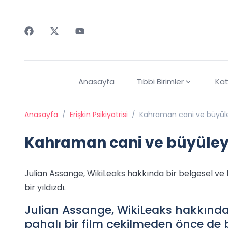
Faceebok
Twitter
Youtube
Anasayfa
Tıbbi Birimler
Kat
Anasayfa
/
Erişkin Psikiyatrisi
/
Kahraman cani ve büyüle
Kahraman cani ve büyüley
Julian Assange, WikiLeaks hakkında bir belgesel ve 
bir yıldızdı.
Julian Assange, WikiLeaks hakkında
pahalı bir film çekilmeden önce de bi