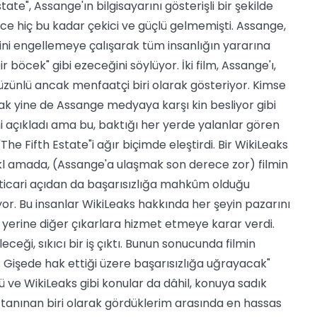
ate", Assange'ın bilgisayarını gösterişli bir şekilde
nce hiç bu kadar çekici ve güçlü gelmemişti. Assange,
sini engellemeye çalışarak tüm insanlığın yararına
r böcek" gibi ezeceğini söylüyor. İki film, Assange'ı,
n hüzünlü ancak menfaatçi biri olarak gösteriyor. Kimse
k yine de Assange medyaya karşı kin besliyor gibi
ni açıkladı ama bu, baktığı her yerde yalanlar gören
 "The Fifth Estate"i ağır biçimde eleştirdi. Bir WikiLeaks
ıkl amada, (Assange'a ulaşmak son derece zor) filmin
a ticari açıdan da başarısızlığa mahkûm olduğu
liyor. Bu insanlar WikiLeaks hakkında her şeyin pazarını
erine diğer çıkarlara hizmet etmeye karar verdi.
ği, sıkıcı bir iş çıktı. Bunun sonucunda filmin
ı. Gişede hak ettiği üzere başarısızlığa uğrayacak"
üğü ve WikiLeaks gibi konular da dâhil, konuya sadık
 tanınan biri olarak gördüklerim arasında en hassas