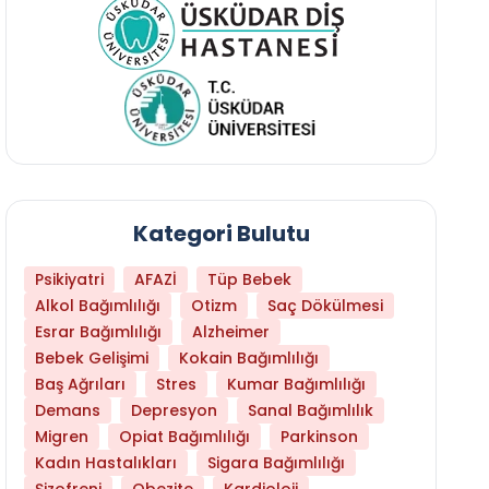
Kategori Bulutu
Psikiyatri
AFAZİ
Tüp Bebek
Alkol Bağımlılığı
Otizm
Saç Dökülmesi
Esrar Bağımlılığı
Alzheimer
Bebek Gelişimi
Kokain Bağımlılığı
Baş Ağrıları
Stres
Kumar Bağımlılığı
Hangi Yaşta Hangi Testi Yaptırmanız Gerekt
Demans
Depresyon
Sanal Bağımlılık
Migren
Opiat Bağımlılığı
Parkinson
Kadın Hastalıkları
Sigara Bağımlılığı