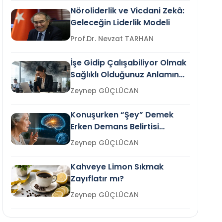
Nöroliderlik ve Vicdani Zekâ:
Geleceğin Liderlik Modeli
Prof.Dr. Nevzat TARHAN
İşe Gidip Çalışabiliyor Olmak
Sağlıklı Olduğunuz Anlamına
Gelir mi?
Zeynep GÜÇLÜCAN
Konuşurken “Şey” Demek
Erken Demans Belirtisi
Olabilir mi?
Zeynep GÜÇLÜCAN
Kahveye Limon Sıkmak
Zayıflatır mı?
Zeynep GÜÇLÜCAN