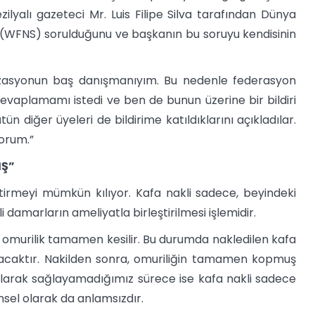
ilyalı gazeteci Mr. Luis Filipe Silva tarafından Dünya
a (WFNS) sorulduğunu ve başkanın bu soruyu kendisinin
izasyonun baş danışmanıyım. Bu nedenle federasyon
vaplamamı istedi ve ben de bunun üzerine bir bildiri
 diğer üyeleri de bildirime katıldıklarını açıkladılar.
yorum.”
IŞ”
tirmeyi mümkün kılıyor. Kafa nakli sadece, beyindeki
i damarların ameliyatla birleştirilmesi işlemidir.
, omurilik tamamen kesilir. Bu durumda nakledilen kafa
ayacaktır. Nakilden sonra, omuriliğin tamamen kopmuş
larak sağlayamadığımız sürece ise kafa nakli sadece
msel olarak da anlamsızdır.