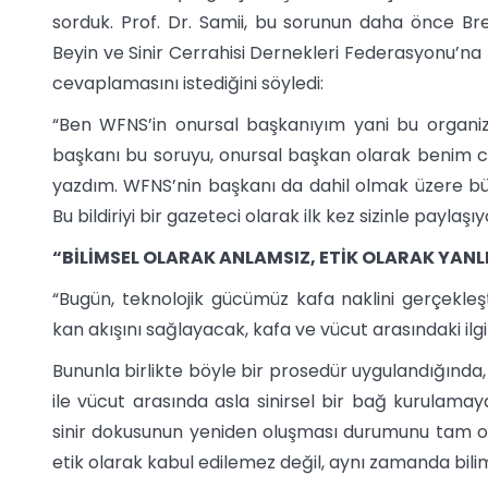
sorduk. Prof. Dr. Samii, bu sorunun daha önce Brez
Beyin ve Sinir Cerrahisi Dernekleri Federasyonu’n
cevaplamasını istediğini söyledi:
“Ben WFNS’in onursal başkanıyım yani bu organ
başkanı bu soruyu, onursal başkan olarak benim ce
yazdım. WFNS’nin başkanı da dahil olmak üzere bütün
Bu bildiriyi bir gazeteci olarak ilk kez sizinle paylaşı
“BİLİMSEL OLARAK ANLAMSIZ, ETİK OLARAK YANL
“Bugün, teknolojik gücümüz kafa naklini gerçekleş
kan akışını sağlayacak, kafa ve vücut arasındaki ilgil
Bununla birlikte böyle bir prosedür uygulandığında
ile vücut arasında asla sinirsel bir bağ kurulam
sinir dokusunun yeniden oluşması durumunu tam o
etik olarak kabul edilemez değil, aynı zamanda bili