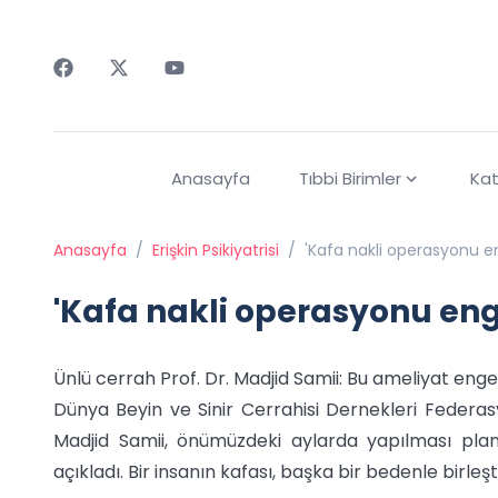
Faceebok
Twitter
Youtube
Anasayfa
Tıbbi Birimler
Kat
Anasayfa
/
Erişkin Psikiyatrisi
/
'Kafa nakli operasyonu e
'Kafa nakli operasyonu eng
Ünlü cerrah Prof. Dr. Madjid Samii: Bu ameliyat enge
Dünya Beyin ve Sinir Cerrahisi Dernekleri Federa
Madjid Samii, önümüzdeki aylarda yapılması planlan
açıkladı. Bir insanın kafası, başka bir bedenle birleşti