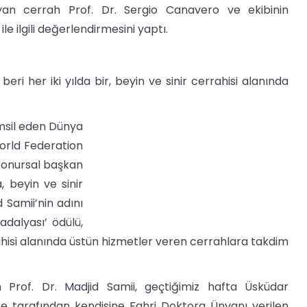
lyan cerrah Prof. Dr. Sergio Canavero ve ekibinin
le ilgili değerlendirmesini yaptı.
eri her iki yılda bir, beyin ve sinir cerrahisi alanında
msil eden Dünya
World Federation
yi onursal başkan
 beyin ve sinir
d Samii’nin adını
adalyası’ ödülü,
errahisi alanında üstün hizmetler veren cerrahlara takdim
 Prof. Dr. Madjid Samii, geçtiğimiz hafta Üsküdar
site tarafından kendisine Fahri Doktora Ünvanı verilen