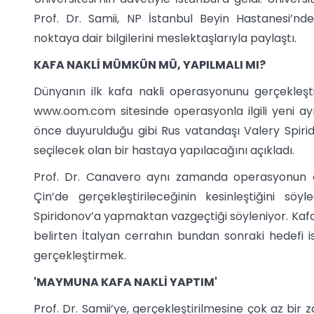
Prof. Dr. Samii, NP İstanbul Beyin Hastanesi’nde
noktaya dair bilgilerini meslektaşlarıyla paylaştı.
KAFA NAKLİ MÜMKÜN MÜ, YAPILMALI MI?
Dünyanın ilk kafa nakli operasyonunu gerçekleşt
www.oom.com sitesinde operasyonla ilgili yeni ayr
önce duyurulduğu gibi Rus vatandaşı Valery Spiri
seçilecek olan bir hastaya yapılacağını açıkladı.
Prof. Dr. Canavero aynı zamanda operasyonun on
Çin’de gerçekleştirileceğinin kesinleştiğini sö
Spiridonov’a yapmaktan vazgeçtiği söyleniyor. Kaf
belirten İtalyan cerrahın bundan sonraki hedefi ise
gerçekleştirmek.
'MAYMUNA KAFA NAKLİ YAPTIM'
Prof. Dr. Samii’ye, gerçekleştirilmesine çok az bir 