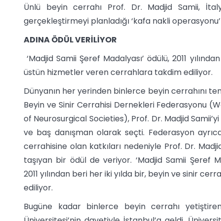
Ünlü beyin cerrahı Prof. Dr. Madjid Samii, İta
gerçekleştirmeyi planladığı ‘kafa nakli operasyonu’ i
ADINA ÖDÜL VERİLİYOR
‘Madjid Samii Şeref Madalyası’ ödülü, 2011 yılından b
üstün hizmetler veren cerrahlara takdim ediliyor.
Dünyanın her yerinden binlerce beyin cerrahını te
Beyin ve Sinir Cerrahisi Dernekleri Federasyonu (
of Neurosurgical Societies), Prof. Dr. Madjid Samii’
ve baş danışman olarak seçti. Federasyon ayrıca,
cerrahisine olan katkıları nedeniyle Prof. Dr. Madji
taşıyan bir ödül de veriyor. ‘Madjid Samii Şeref M
2011 yılından beri her iki yılda bir, beyin ve sinir c
ediliyor.
Bugüne kadar binlerce beyin cerrahı yetiştiren
Üniversitesi’nin davetiyle İstanbul’a geldi. Üniver