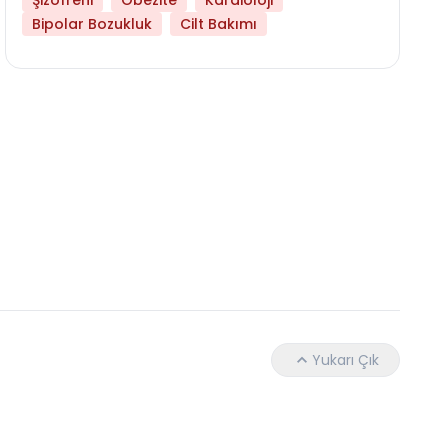
Şizofreni
Obezite
Kardioloji
Bipolar Bozukluk
Cilt Bakımı
Hangi Yaşta Hangi Testi Yaptırmanız Gerekt
Yukarı Çık