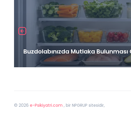
Buzdolabınızda Mutlaka Bulunması G
©
2026
e-Psikiyatri.com
, bir NPGRUP sitesidir,