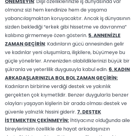
ÖNEMSEYİN
: Dişil özelliklerinizle iş dünyasında var
olmanız sizi hem kendinize hem de yaşama
yabancılaşmaktan koruyacaktır. Ancak iş dünyasının
sizden beklediği “erkek gibi hissetme ve davranma”
kalıbına girmemeye özen gösterin.
5. ANNENİZLE
ZAMAN GEÇİRİN
: Kadınların gücü annesinden gelir
ve kadınlar yeni oluşumlara, ilişkilere, büyümeye bu
güçle yönelirler. Annenizden alabildiklerinizi büyük bir
şükranla ve yeterlilik duygusuyla kabul edin.
6. KADIN
ARKADAŞLARINIZLA BOL BOL ZAMAN GEÇİRİN:
Kadınların birbirine verdiği destek ve yakınlık
gerçekten çok kıymetlidir. Benzer duygularla benzer
olayları yaşayan kişilerin bir arada olması destek ve
güvenle yalnızlık hissini giderir.
7. DESTEK
İSTEMEKTEN ÇEKİNMEYİN:
İhtiyacınız olduğunda aile
bireylerinizin özellikle de hayat arkadaşınızın