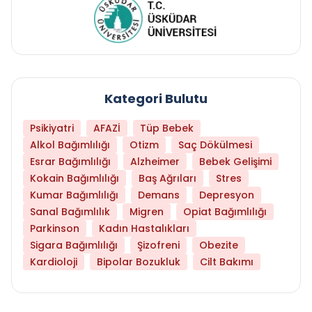
Kategori Bulutu
Psikiyatri
AFAZİ
Tüp Bebek
Alkol Bağımlılığı
Otizm
Saç Dökülmesi
Esrar Bağımlılığı
Alzheimer
Bebek Gelişimi
Kokain Bağımlılığı
Baş Ağrıları
Stres
Kumar Bağımlılığı
Demans
Depresyon
Sanal Bağımlılık
Migren
Opiat Bağımlılığı
Parkinson
Kadın Hastalıkları
Sigara Bağımlılığı
Şizofreni
Obezite
Kardioloji
Bipolar Bozukluk
Cilt Bakımı