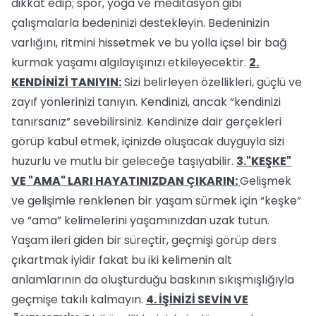
dikkat edip; spor, yoga ve meditasyon gibi
çalışmalarla bedeninizi destekleyin. Bedeninizin
varlığını, ritmini hissetmek ve bu yolla içsel bir bağ
kurmak yaşamı algılayışınızı etkileyecektir.
2.
KENDİNİZİ TANIYIN:
Sizi belirleyen özellikleri, güçlü ve
zayıf yönlerinizi tanıyın. Kendinizi, ancak “kendinizi
tanırsanız” sevebilirsiniz. Kendinize dair gerçekleri
görüp kabul etmek, içinizde oluşacak duyguyla sizi
huzurlu ve mutlu bir geleceğe taşıyabilir.
3."KEŞKE"
VE "AMA" LARI HAYATINIZDAN ÇIKARIN:
Gelişmek
ve gelişimle renklenen bir yaşam sürmek için “keşke”
ve “ama” kelimelerini yaşamınızdan uzak tutun.
Yaşam ileri giden bir süreçtir, geçmişi görüp ders
çıkartmak iyidir fakat bu iki kelimenin alt
anlamlarının da oluşturduğu baskının sıkışmışlığıyla
geçmişe takılı kalmayın.
4. İŞİNİZİ SEVİN VE