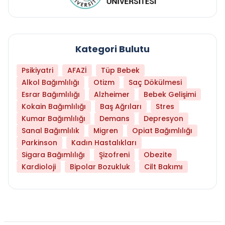
Kategori Bulutu
Psikiyatri
AFAZİ
Tüp Bebek
Alkol Bağımlılığı
Otizm
Saç Dökülmesi
Esrar Bağımlılığı
Alzheimer
Bebek Gelişimi
Kokain Bağımlılığı
Baş Ağrıları
Stres
Kumar Bağımlılığı
Demans
Depresyon
Sanal Bağımlılık
Migren
Opiat Bağımlılığı
Parkinson
Kadın Hastalıkları
Sigara Bağımlılığı
Şizofreni
Obezite
Kardioloji
Bipolar Bozukluk
Cilt Bakımı