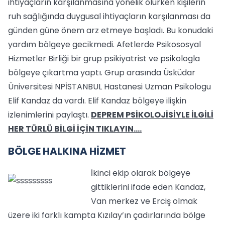
ihtiyaçların karşılanmasına yönelik olurken kişilerin
ruh sağlığında duygusal ihtiyaçların karşılanması da
günden güne önem arz etmeye başladı. Bu konudaki
yardım bölgeye gecikmedi. Afetlerde Psikososyal
Hizmetler Birliği bir grup psikiyatrist ve psikologla
bölgeye çıkartma yaptı. Grup arasında Üsküdar
Üniversitesi NPİSTANBUL Hastanesi Uzman Psikologu
Elif Kandaz da vardı. Elif Kandaz bölgeye ilişkin
izlenimlerini paylaştı.
DEPREM PSİKOLOJİSİYLE İLGİLİ
HER TÜRLÜ BİLGİ İÇİN TIKLAYIN....
BÖLGE HALKINA HİZMET
İkinci ekip olarak bölgeye
gittiklerini ifade eden Kandaz,
Van merkez ve Erciş olmak
üzere iki farklı kampta Kızılay’ın çadırlarında bölge