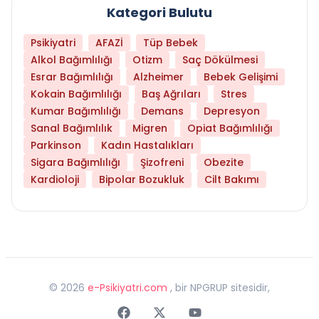
Kategori Bulutu
Psikiyatri
AFAZİ
Tüp Bebek
Alkol Bağımlılığı
Otizm
Saç Dökülmesi
Esrar Bağımlılığı
Alzheimer
Bebek Gelişimi
Kokain Bağımlılığı
Baş Ağrıları
Stres
Kumar Bağımlılığı
Demans
Depresyon
Sanal Bağımlılık
Migren
Opiat Bağımlılığı
Parkinson
Kadın Hastalıkları
Sigara Bağımlılığı
Şizofreni
Obezite
Kardioloji
Bipolar Bozukluk
Cilt Bakımı
©
2026
e-Psikiyatri.com
, bir NPGRUP sitesidir,