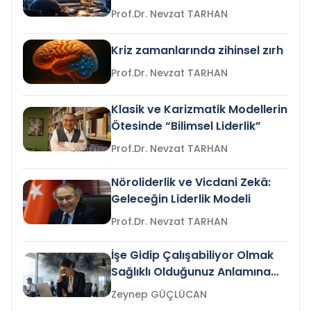
Prof.Dr. Nevzat TARHAN
Kriz zamanlarında zihinsel zırh
Prof.Dr. Nevzat TARHAN
Klasik ve Karizmatik Modellerin
Ötesinde “Bilimsel Liderlik”
Prof.Dr. Nevzat TARHAN
Nöroliderlik ve Vicdani Zekâ:
Geleceğin Liderlik Modeli
Prof.Dr. Nevzat TARHAN
İşe Gidip Çalışabiliyor Olmak
Sağlıklı Olduğunuz Anlamına
Gelir mi?
Zeynep GÜÇLÜCAN