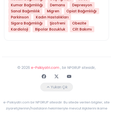
Kumar Bağımlılığı
Demans
Depresyon
Sanal Bağımlılık
Migren
Opiat Bağımlılığı
Parkinson
Kadın Hastalıkları
Sigara Bağımlılığı
Şizofreni
Obezite
Kardioloji
Bipolar Bozukluk
Cilt Bakımı
©
2026
e-Psikiyatri.com
, bir NPGRUP sitesidir,
Faceebok
Twitter
Youtube
Yukarı Çık
e-Psikiyatri.com bir NPGRUP sitesidir. Bu sitede verilen bilgiler, site
ziyaretçilerinin/hastaların hekimleriyle mevcut ilişkilerini ikame