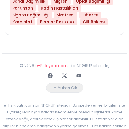
Sanal Bağımlılık
Migren
Opiat Bağımlılığı
Parkinson
Kadın Hastalıkları
Sigara Bağımlılığı
Şizofreni
Obezite
Kardioloji
Bipolar Bozukluk
Cilt Bakımı
©
2026
e-Psikiyatri.com
, bir NPGRUP sitesidir,
Faceebok
Twitter
Youtube
Yukarı Çık
e-Psikiyatri.com bir NPGRUP sitesidir. Bu sitede verilen bilgiler, site
ziyaretçilerinin/hastaların hekimleriyle mevcut ilişkilerini ikame
etmek değil, desteklemek için tasarlanmıştır. Bu sitede yer alan
bilgiler bir hekime danışmanın yerine geçmez. Tüm hakları saklıdır.