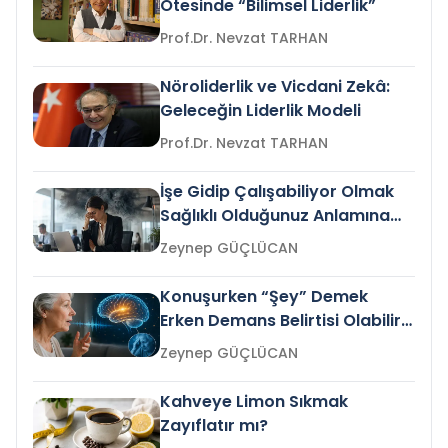
Ötesinde “Bilimsel Liderlik”
Prof.Dr. Nevzat TARHAN
Nöroliderlik ve Vicdani Zekâ:
Geleceğin Liderlik Modeli
Prof.Dr. Nevzat TARHAN
İşe Gidip Çalışabiliyor Olmak
Sağlıklı Olduğunuz Anlamına
Gelir mi?
Zeynep GÜÇLÜCAN
Konuşurken “Şey” Demek
Erken Demans Belirtisi Olabilir
mi?
Zeynep GÜÇLÜCAN
Kahveye Limon Sıkmak
Zayıflatır mı?